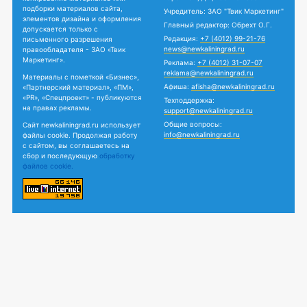
подборки материалов сайта,
Учредитель: ЗАО "Твик Маркетинг"
элементов дизайна и оформления
Главный редактор: Обрехт О.Г.
допускается только с
Редакция:
+7 (4012) 99-21-76
письменного разрешения
news@newkaliningrad.ru
правообладателя - ЗАО «Твик
Маркетинг».
Реклама:
+7 (4012) 31-07-07
reklama@newkaliningrad.ru
Материалы с пометкой «Бизнес»,
Афиша:
afisha@newkaliningrad.ru
«Партнерский материал», «ПМ»,
«PR», «Спецпроект» - публикуются
Техподдержка:
на правах рекламы.
support@newkaliningrad.ru
Общие вопросы:
Сайт newkaliningrad.ru использует
info@newkaliningrad.ru
файлы cookie. Продолжая работу
с сайтом, вы соглашаетесь на
сбор и последующую
обработку
файлов cookie.