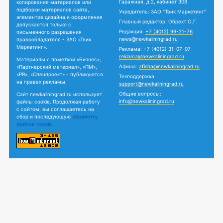
Гаражная, д.2, кабинет 308
копирование материалов или
подборки материалов сайта,
Учредитель: ЗАО "Твик Маркетинг"
элементов дизайна и оформления
Главный редактор: Обрехт О.Г.
допускается только с
Редакция:
+7 (4012) 99-21-76
письменного разрешения
news@newkaliningrad.ru
правообладателя - ЗАО «Твик
Маркетинг».
Реклама:
+7 (4012) 31-07-07
reklama@newkaliningrad.ru
Материалы с пометкой «Бизнес»,
Афиша:
afisha@newkaliningrad.ru
«Партнерский материал», «ПМ»,
«PR», «Спецпроект» - публикуются
Техподдержка:
на правах рекламы.
support@newkaliningrad.ru
Общие вопросы:
Сайт newkaliningrad.ru использует
info@newkaliningrad.ru
файлы cookie. Продолжая работу
с сайтом, вы соглашаетесь на
сбор и последующую
обработку
файлов cookie.