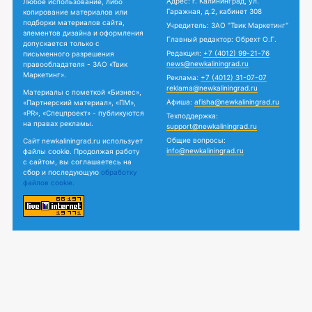
Адрес: г. Калининград, ул.
Любое использование, либо
Гаражная, д.2, кабинет 308
копирование материалов или
подборки материалов сайта,
Учредитель: ЗАО "Твик Маркетинг"
элементов дизайна и оформления
Главный редактор: Обрехт О.Г.
допускается только с
Редакция:
+7 (4012) 99-21-76
письменного разрешения
news@newkaliningrad.ru
правообладателя - ЗАО «Твик
Маркетинг».
Реклама:
+7 (4012) 31-07-07
reklama@newkaliningrad.ru
Материалы с пометкой «Бизнес»,
Афиша:
afisha@newkaliningrad.ru
«Партнерский материал», «ПМ»,
«PR», «Спецпроект» - публикуются
Техподдержка:
на правах рекламы.
support@newkaliningrad.ru
Общие вопросы:
Сайт newkaliningrad.ru использует
info@newkaliningrad.ru
файлы cookie. Продолжая работу
с сайтом, вы соглашаетесь на
сбор и последующую
обработку
файлов cookie.