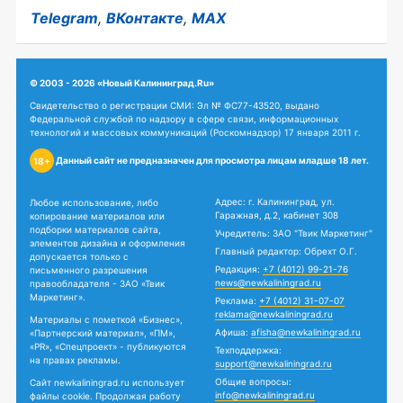
Telegram
,
ВКонтакте
,
MAX
© 2003 - 2026 «Новый Калининград.Ru»
Свидетельство о регистрации СМИ: Эл № ФС77-43520, выдано
Федеральной службой по надзору в сфере связи, информационных
технологий и массовых коммуникаций (Роскомнадзор) 17 января 2011 г.
Данный сайт не предназначен для просмотра лицам младше 18 лет.
18+
Адрес: г. Калининград, ул.
Любое использование, либо
Гаражная, д.2, кабинет 308
копирование материалов или
подборки материалов сайта,
Учредитель: ЗАО "Твик Маркетинг"
элементов дизайна и оформления
Главный редактор: Обрехт О.Г.
допускается только с
Редакция:
+7 (4012) 99-21-76
письменного разрешения
news@newkaliningrad.ru
правообладателя - ЗАО «Твик
Маркетинг».
Реклама:
+7 (4012) 31-07-07
reklama@newkaliningrad.ru
Материалы с пометкой «Бизнес»,
Афиша:
afisha@newkaliningrad.ru
«Партнерский материал», «ПМ»,
«PR», «Спецпроект» - публикуются
Техподдержка:
на правах рекламы.
support@newkaliningrad.ru
Общие вопросы:
Сайт newkaliningrad.ru использует
info@newkaliningrad.ru
файлы cookie. Продолжая работу