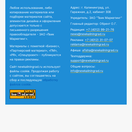
Адрес: г. Калининград, ул.
Любое использование, либо
Гаражная, д.2, кабинет 308
копирование материалов или
подборки материалов сайта,
Учредитель: ЗАО "Твик Маркетинг"
элементов дизайна и оформления
Главный редактор: Обрехт О.Г.
допускается только с
Редакция:
+7 (4012) 99-21-76
письменного разрешения
news@newkaliningrad.ru
правообладателя - ЗАО «Твик
Маркетинг».
Реклама:
+7 (4012) 31-07-07
reklama@newkaliningrad.ru
Материалы с пометкой «Бизнес»,
Афиша:
afisha@newkaliningrad.ru
«Партнерский материал», «ПМ»,
«PR», «Спецпроект» - публикуются
Техподдержка:
на правах рекламы.
support@newkaliningrad.ru
Общие вопросы:
Сайт newkaliningrad.ru использует
info@newkaliningrad.ru
файлы cookie. Продолжая работу
с сайтом, вы соглашаетесь на
сбор и последующую
обработку
файлов cookie.