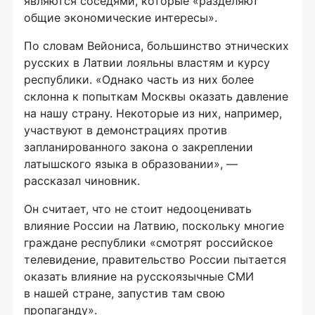
являются соседями, которые «разделяют
общие экономические интересы».
По
словам Вейониса, большинство этнических
русских в
Латвии лояльны властям и
курсу
республики. «Однако часть из
них более
склонна к
попыткам Москвы оказать давление
на
нашу страну. Некоторые из
них, например,
участвуют в
демонстрациях против
запланированного закона о
закреплении
латышского языка в
образовании»,
—
рассказал чиновник.
Он
считает, что не
стоит недооценивать
влияние России на
Латвию, поскольку многие
граждане республики «смотрят российское
телевидение, правительство России пытается
оказать влияние на
русскоязычные СМИ
в
нашей стране, запустив там свою
пропаганду».