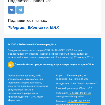
Поделитесь новостью:
Подпишитесь на нас:
Telegram
,
ВКонтакте
,
MAX
© 2003 - 2026 «Новый Калининград.Ru»
Свидетельство о регистрации СМИ: Эл № ФС77-43520, выдано
Федеральной службой по надзору в сфере связи, информационных
технологий и массовых коммуникаций (Роскомнадзор) 17 января 2011 г.
Данный сайт не предназначен для просмотра лицам младше 18 лет.
18+
Адрес: г. Калининград, ул.
Любое использование, либо
Гаражная, д.2, кабинет 308
копирование материалов или
подборки материалов сайта,
Учредитель: ЗАО "Твик Маркетинг"
элементов дизайна и оформления
Главный редактор: Обрехт О.Г.
допускается только с
Редакция:
+7 (4012) 99-21-76
письменного разрешения
news@newkaliningrad.ru
правообладателя - ЗАО «Твик
Маркетинг».
Реклама:
+7 (4012) 31-07-07
reklama@newkaliningrad.ru