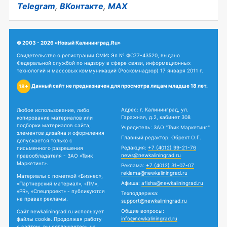
Telegram
,
ВКонтакте
,
MAX
© 2003 - 2026 «Новый Калининград.Ru»
Свидетельство о регистрации СМИ: Эл № ФС77-43520, выдано
Федеральной службой по надзору в сфере связи, информационных
технологий и массовых коммуникаций (Роскомнадзор) 17 января 2011 г.
Данный сайт не предназначен для просмотра лицам младше 18 лет.
18+
Адрес: г. Калининград, ул.
Любое использование, либо
Гаражная, д.2, кабинет 308
копирование материалов или
подборки материалов сайта,
Учредитель: ЗАО "Твик Маркетинг"
элементов дизайна и оформления
Главный редактор: Обрехт О.Г.
допускается только с
Редакция:
+7 (4012) 99-21-76
письменного разрешения
news@newkaliningrad.ru
правообладателя - ЗАО «Твик
Маркетинг».
Реклама:
+7 (4012) 31-07-07
reklama@newkaliningrad.ru
Материалы с пометкой «Бизнес»,
Афиша:
afisha@newkaliningrad.ru
«Партнерский материал», «ПМ»,
«PR», «Спецпроект» - публикуются
Техподдержка:
на правах рекламы.
support@newkaliningrad.ru
Общие вопросы:
Сайт newkaliningrad.ru использует
info@newkaliningrad.ru
файлы cookie. Продолжая работу
с сайтом, вы соглашаетесь на