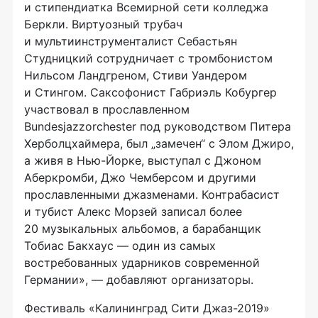
и стипендиатка Всемирной сети колледжа
Беркли. Виртуозный трубач
и мультиинструменталист Себастьян
Студницкий сотрудничает с тромбонистом
Нильсом Ландгреном, Стиви Уандером
и Стингом. Саксофонист Габриэль Кобургер
участвовал в прославленном
Bundesjazzorchester под руководством Питера
Херболцхаймера, был „замечен“ с Элом Джиро,
а живя в Нью-Йорке, выступал с Джоном
Аберкромби, Джо Чемберсом и другими
прославленными джазменами. Контрабасист
и тубист Алекс Морзей записал более
20 музыкальных альбомов, а барабанщик
Тобиас Бакхаус — один из самых
востребованных ударников современной
Германии», — добавляют организаторы.
Фестиваль «Калининград Сити Джаз-2019»