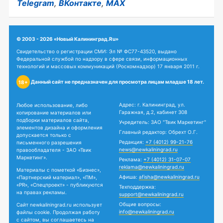
Telegram
,
ВКонтакте
,
MAX
© 2003 - 2026 «Новый Калининград.Ru»
Свидетельство о регистрации СМИ: Эл № ФС77-43520, выдано
Федеральной службой по надзору в сфере связи, информационных
технологий и массовых коммуникаций (Роскомнадзор) 17 января 2011 г.
Данный сайт не предназначен для просмотра лицам младше 18 лет.
18+
Адрес: г. Калининград, ул.
Любое использование, либо
Гаражная, д.2, кабинет 308
копирование материалов или
подборки материалов сайта,
Учредитель: ЗАО "Твик Маркетинг"
элементов дизайна и оформления
Главный редактор: Обрехт О.Г.
допускается только с
Редакция:
+7 (4012) 99-21-76
письменного разрешения
news@newkaliningrad.ru
правообладателя - ЗАО «Твик
Маркетинг».
Реклама:
+7 (4012) 31-07-07
reklama@newkaliningrad.ru
Материалы с пометкой «Бизнес»,
Афиша:
afisha@newkaliningrad.ru
«Партнерский материал», «ПМ»,
«PR», «Спецпроект» - публикуются
Техподдержка:
на правах рекламы.
support@newkaliningrad.ru
Общие вопросы:
Сайт newkaliningrad.ru использует
info@newkaliningrad.ru
файлы cookie. Продолжая работу
с сайтом, вы соглашаетесь на