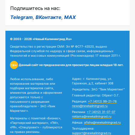
Подпишитесь на нас:
Telegram
,
ВКонтакте
,
MAX
© 2003 - 2026 «Новый Калининград.Ru»
Свидетельство о регистрации СМИ: Эл № ФС77-43520, выдано
Федеральной службой по надзору в сфере связи, информационных
технологий и массовых коммуникаций (Роскомнадзор) 17 января 2011 г.
Данный сайт не предназначен для просмотра лицам младше 18 лет.
18+
Адрес: г. Калининград, ул.
Любое использование, либо
Гаражная, д.2, кабинет 308
копирование материалов или
подборки материалов сайта,
Учредитель: ЗАО "Твик Маркетинг"
элементов дизайна и оформления
Главный редактор: Обрехт О.Г.
допускается только с
Редакция:
+7 (4012) 99-21-76
письменного разрешения
news@newkaliningrad.ru
правообладателя - ЗАО «Твик
Маркетинг».
Реклама:
+7 (4012) 31-07-07
reklama@newkaliningrad.ru
Материалы с пометкой «Бизнес»,
Афиша:
afisha@newkaliningrad.ru
«Партнерский материал», «ПМ»,
«PR», «Спецпроект» - публикуются
Техподдержка:
на правах рекламы.
support@newkaliningrad.ru