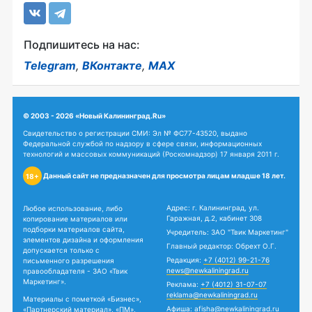
Подпишитесь на нас:
Telegram
,
ВКонтакте
,
MAX
© 2003 - 2026 «Новый Калининград.Ru»
Свидетельство о регистрации СМИ: Эл № ФС77-43520, выдано
Федеральной службой по надзору в сфере связи, информационных
технологий и массовых коммуникаций (Роскомнадзор) 17 января 2011 г.
Данный сайт не предназначен для просмотра лицам младше 18 лет.
18+
Адрес: г. Калининград, ул.
Любое использование, либо
Гаражная, д.2, кабинет 308
копирование материалов или
подборки материалов сайта,
Учредитель: ЗАО "Твик Маркетинг"
элементов дизайна и оформления
Главный редактор: Обрехт О.Г.
допускается только с
Редакция:
+7 (4012) 99-21-76
письменного разрешения
news@newkaliningrad.ru
правообладателя - ЗАО «Твик
Маркетинг».
Реклама:
+7 (4012) 31-07-07
reklama@newkaliningrad.ru
Материалы с пометкой «Бизнес»,
Афиша:
afisha@newkaliningrad.ru
«Партнерский материал», «ПМ»,