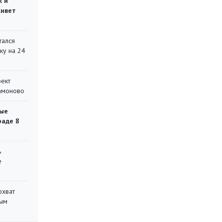
ж и
живет
тался
ку на 24
оект
Мамоново
ые
раде 8
ь
е
охват
ным