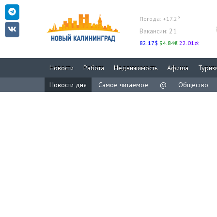
Погода:
+17.2°
Вакансии:
21
82.17$
94.84€
22.01zł
Новости
Работа
Недвижимость
Афиша
Туриз
Новости дня
Самое читаемое
@
Общество