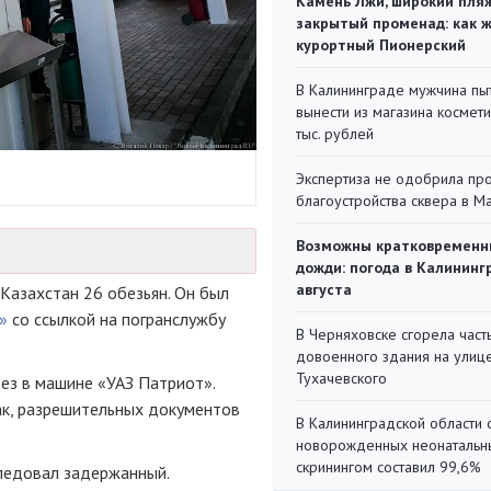
Камень Лжи, широкий пля
закрытый променад: как 
курортный Пионерский
В Калининграде мужчина пы
вынести из магазина космети
тыс. рублей
Экспертиза не одобрила пр
благоустройства сквера в 
Возможны кратковременн
дожди: погода в Калининг
августа
Казахстан 26 обезьян. Он был
»
со ссылкой на погранслужбу
В Черняховске сгорела част
довоенного здания на улиц
Тухачевского
вез в машине «УАЗ Патриот».
ак, разрешительных документов
В Калининградской области 
новорожденных неонаталь
скринингом составил 99,6%
следовал задержанный.