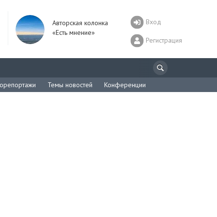
Вход
Авторская колонка
«Есть мнение»
Регистрация
орепортажи
Темы новостей
Конференции