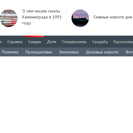
О чём писали газеты
Калининграда в 1991
Главные новости дня
году
м
Справка
Скидки
Дети
Спецпроекты
Свадьба
Гороскопы
Политика
Происшествия
Экономика
Деловые новости
Фот