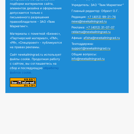
подборки материалов сайта,
Учредитель: ЗАО "Твик Маркетинг"
элементов дизайна и оформления
Главный редактор: Обрехт О.Г.
допускается только с
Редакция:
+7 (4012) 99-21-76
письменного разрешения
news@newkaliningrad.ru
правообладателя - ЗАО «Твик
Маркетинг».
Реклама:
+7 (4012) 31-07-07
reklama@newkaliningrad.ru
Материалы с пометкой «Бизнес»,
Афиша:
afisha@newkaliningrad.ru
«Партнерский материал», «ПМ»,
«PR», «Спецпроект» - публикуются
Техподдержка:
на правах рекламы.
support@newkaliningrad.ru
Общие вопросы:
Сайт newkaliningrad.ru использует
info@newkaliningrad.ru
файлы cookie. Продолжая работу
с сайтом, вы соглашаетесь на
сбор и последующую
обработку
файлов cookie.