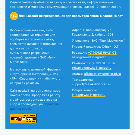
Федеральной службой по надзору в сфере связи, информационных
технологий и массовых коммуникаций (Роскомнадзор) 17 января 2011 г.
Данный сайт не предназначен для просмотра лицам младше 18 лет.
18+
Адрес: г. Калининград, ул.
Любое использование, либо
Гаражная, д.2, кабинет 308
копирование материалов или
подборки материалов сайта,
Учредитель: ЗАО "Твик Маркетинг"
элементов дизайна и оформления
Главный редактор: Обрехт О.Г.
допускается только с
Редакция:
+7 (4012) 99-21-76
письменного разрешения
news@newkaliningrad.ru
правообладателя - ЗАО «Твик
Маркетинг».
Реклама:
+7 (4012) 31-07-07
reklama@newkaliningrad.ru
Материалы с пометкой «Бизнес»,
Афиша:
afisha@newkaliningrad.ru
«Партнерский материал», «ПМ»,
«PR», «Спецпроект» - публикуются
Техподдержка:
на правах рекламы.
support@newkaliningrad.ru
Общие вопросы:
Сайт newkaliningrad.ru использует
info@newkaliningrad.ru
файлы cookie. Продолжая работу
с сайтом, вы соглашаетесь на
сбор и последующую
обработку
файлов cookie.