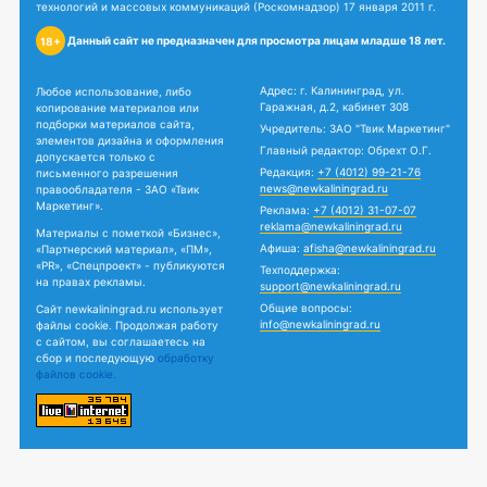
технологий и массовых коммуникаций (Роскомнадзор) 17 января 2011 г.
Данный сайт не предназначен для просмотра лицам младше 18 лет.
18+
Адрес: г. Калининград, ул.
Любое использование, либо
Гаражная, д.2, кабинет 308
копирование материалов или
подборки материалов сайта,
Учредитель: ЗАО "Твик Маркетинг"
элементов дизайна и оформления
Главный редактор: Обрехт О.Г.
допускается только с
Редакция:
+7 (4012) 99-21-76
письменного разрешения
news@newkaliningrad.ru
правообладателя - ЗАО «Твик
Маркетинг».
Реклама:
+7 (4012) 31-07-07
reklama@newkaliningrad.ru
Материалы с пометкой «Бизнес»,
Афиша:
afisha@newkaliningrad.ru
«Партнерский материал», «ПМ»,
«PR», «Спецпроект» - публикуются
Техподдержка:
на правах рекламы.
support@newkaliningrad.ru
Общие вопросы:
Сайт newkaliningrad.ru использует
info@newkaliningrad.ru
файлы cookie. Продолжая работу
с сайтом, вы соглашаетесь на
сбор и последующую
обработку
файлов cookie.