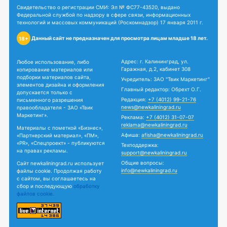
Свидетельство о регистрации СМИ: Эл № ФС77-43520, выдано
Федеральной службой по надзору в сфере связи, информационных
технологий и массовых коммуникаций (Роскомнадзор) 17 января 2011 г.
Данный сайт не предназначен для просмотра лицам младше 18 лет.
18+
Адрес: г. Калининград, ул.
Любое использование, либо
Гаражная, д.2, кабинет 308
копирование материалов или
подборки материалов сайта,
Учредитель: ЗАО "Твик Маркетинг"
элементов дизайна и оформления
Главный редактор: Обрехт О.Г.
допускается только с
Редакция:
+7 (4012) 99-21-76
письменного разрешения
news@newkaliningrad.ru
правообладателя - ЗАО «Твик
Маркетинг».
Реклама:
+7 (4012) 31-07-07
reklama@newkaliningrad.ru
Материалы с пометкой «Бизнес»,
Афиша:
afisha@newkaliningrad.ru
«Партнерский материал», «ПМ»,
«PR», «Спецпроект» - публикуются
Техподдержка:
на правах рекламы.
support@newkaliningrad.ru
Общие вопросы:
Сайт newkaliningrad.ru использует
info@newkaliningrad.ru
файлы cookie. Продолжая работу
с сайтом, вы соглашаетесь на
сбор и последующую
обработку
файлов cookie.