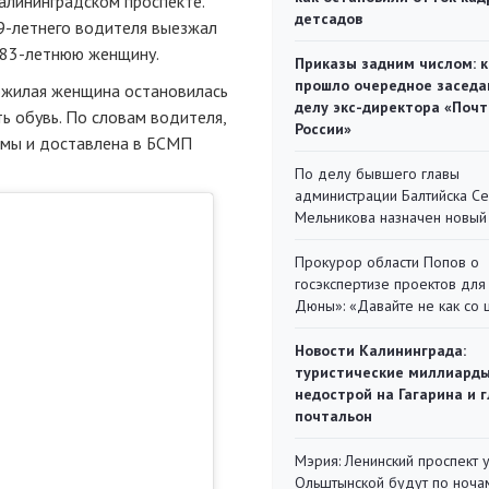
алининградском проспекте.
детсадов
9-летнего водителя выезжал
 83-летнюю женщину.
Приказы задним числом: к
прошло очередное заседа
ожилая женщина остановилась
делу экс-директора «Поч
ь обувь. По словам водителя,
России»
вмы и доставлена в БСМП
По делу бывшего главы
администрации Балтийска С
Мельникова назначен новый
Прокурор области Попов о
госэкспертизе проектов для
Дюны»: «Давайте не как со
Новости Калининграда:
туристические миллиарды
недострой на Гагарина и 
почтальон
Мэрия: Ленинский проспект 
Ольштынской будут по ноча