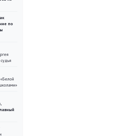
ак
ние по
ты
ергея
 судья
 «Белой
 школами»
,
главный
у
м