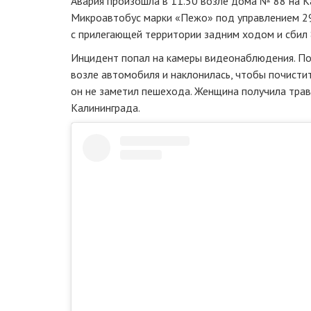
Авария произошла в 11.50 возле дома № 88 на К
Микроавтобус марки «Пежо» под управлением 2
с прилегающей территории задним ходом и сбил
Инцидент попал на камеры видеонаблюдения. П
возле автомобиля и наклонилась, чтобы почистит
он не заметил пешехода. Женщина получила тра
Калининграда.