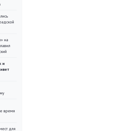
а
лись
градской
в» на
главил
ский
ж и
живет
уму
ее время
мест для