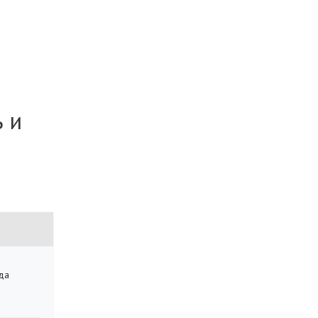
ь и
да
»