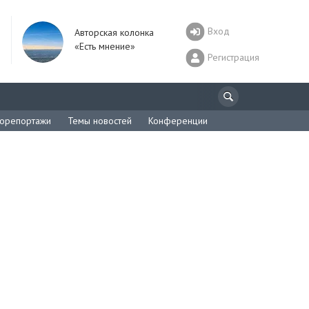
Вход
Авторская колонка
«Есть мнение»
Регистрация
орепортажи
Темы новостей
Конференции