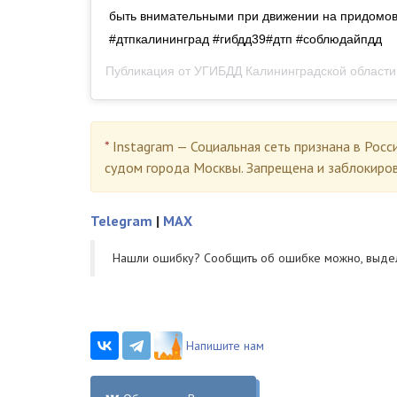
быть внимательными при движении на придомов
#дтпкалининград #гибдд39#дтп #соблюдайпдд
Публикация от
УГИБДД Калининградской области
*
Instagram — Социальная сеть признана в Росс
судом города Москвы. Запрещена и заблокиро
Telegram
|
MAX
Нашли ошибку? Cообщить об ошибке можно, выде
Напишите нам