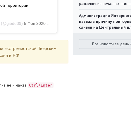
размещения печатных агита
ой территории.
Администрация Янтарног
назвала причину повторн
(@gibdd39)
5 Фев 2020 в 6:10 PST
сливов на Центральный п
Все новости за день
ии экстремистской Тверским
вана в РФ
лив ее и нажав
Ctrl+Enter