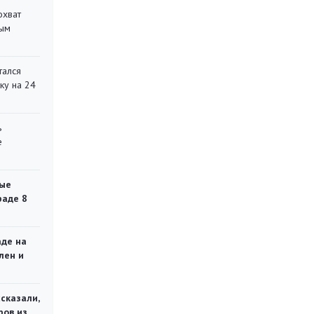
охват
ным
тался
ку на 24
ь
е
ые
раде 8
аде на
лен и
сказали,
ров из