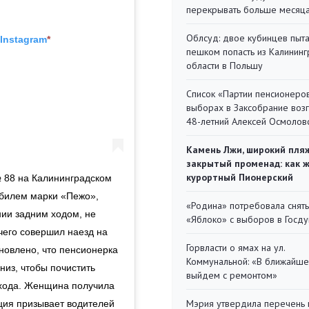
перекрывать больше месяц
Облсуд: двое кубинцев пыта
Instagram
*
пешком попасть из Калинин
области в Польшу
Список «Партии пенсионеро
выборах в Заксобрание воз
48-летний Алексей Осмолов
Камень Лжи, широкий пля
закрытый променад: как 
курортный Пионерский
№ 88 на Калининградском
обилем марки «Пежо»,
«Родина» потребовала снять
ии задним ходом, не
«Яблоко» с выборов в Госд
 чего совершил наезд на
Горвласти о ямах на ул.
новлено, что пенсионерка
Коммунальной: «В ближайш
низ, чтобы почистить
выйдем с ремонтом»
ехода. Женщина получила
Мэрия утвердила перечень 
ция призывает водителей