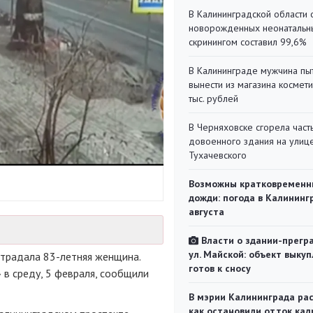
В Калининградской области 
новорожденных неонаталь
скринингом составил 99,6%
В Калининграде мужчина пы
вынести из магазина космети
тыс. рублей
В Черняховске сгорела част
довоенного здания на улиц
Тухачевского
Возможны кратковременн
дожди: погода в Калининг
августа
Власти о здании-прегр
ул. Майской: объект выкуп
страдала 83-летняя женщина.
готов к сносу
в среду, 5 февраля, сообщили
В мэрии Калининграда рас
как остановили отток кад