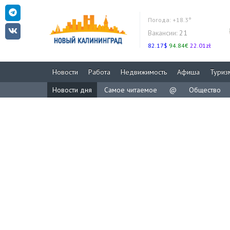
Погода:
+18.3°
Вакансии:
21
82.17$
94.84€
22.01zł
Новости
Работа
Недвижимость
Афиша
Туриз
Новости дня
Самое читаемое
@
Общество