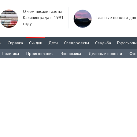
О чём писали газеты
Калининграда в 1991
Главные новости дня
году
м
Справка
Скидки
Дети
Спецпроекты
Свадьба
Гороскопы
Политика
Происшествия
Экономика
Деловые новости
Фот