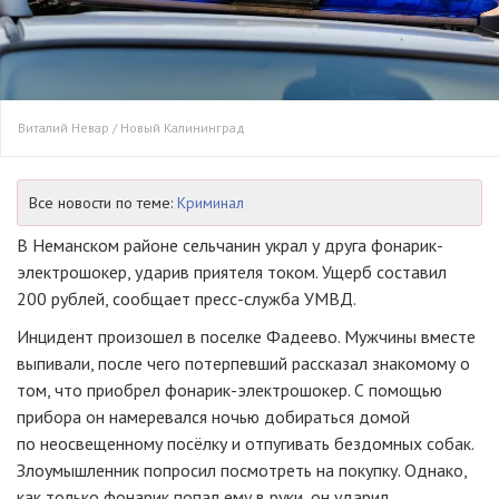
Виталий Невар / Новый Калининград
Все новости по теме:
Криминал
В Неманском районе сельчанин украл у друга фонарик-
электрошокер, ударив приятеля током. Ущерб составил
200 рублей, сообщает пресс-служба УМВД.
Инцидент произошел в поселке Фадеево. Мужчины вместе
выпивали, после чего потерпевший рассказал знакомому о
том, что приобрел фонарик-электрошокер. С помощью
прибора он намеревался ночью добираться домой
по неосвещенному посёлку и отпугивать бездомных собак.
Злоумышленник попросил посмотреть на покупку. Однако,
как только фонарик попал ему в руки, он ударил