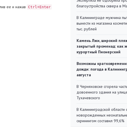
Экспертиза не одобрила пр
благоустройства сквера в 
лив ее и нажав
Ctrl+Enter
В Калининграде мужчина пы
вынести из магазина космети
тыс. рублей
Камень Лжи, широкий пля
закрытый променад: как 
курортный Пионерский
Возможны кратковременн
дожди: погода в Калининг
августа
В Черняховске сгорела част
довоенного здания на улиц
Тухачевского
В Калининградской области 
новорожденных неонаталь
скринингом составил 99,6%