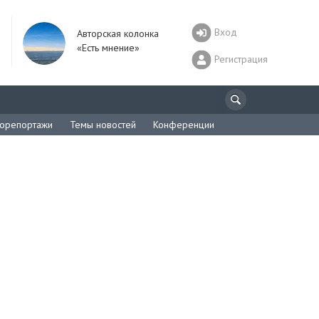
Вход
Авторская колонка
«Есть мнение»
Регистрация
орепортажи
Темы новостей
Конференции