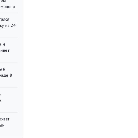
оект
Мамоново
тался
ку на 24
ж и
живет
ые
раде 8
ь
е
охват
ным