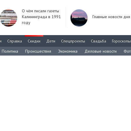
О чём писали газеты
Калининграда в 1991
Главные новости дня
году
м
Справка
Скидки
Дети
Спецпроекты
Свадьба
Гороскопы
Политика
Происшествия
Экономика
Деловые новости
Фот