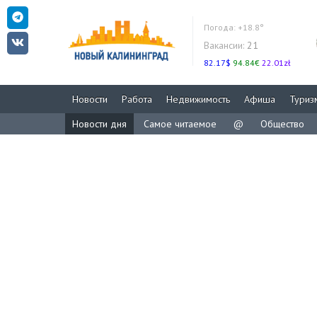
Погода:
+18.8°
Вакансии:
21
82.17$
94.84€
22.01zł
Новости
Работа
Недвижимость
Афиша
Туриз
Новости дня
Самое читаемое
@
Общество