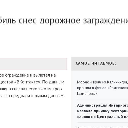
биль снес дорожное загражден
САМОЕ ЧИТАЕМОЕ:
е ограждение и вылетел на
щества «ВКонтакте». По данным
Моряк и врач из Калинингра
прошли в финал «Родников
Машина снесла несколько метров
Газмановых
ия. По предварительным данным,
Администрация Янтарног
назвала причину повторн
сливов на Центральный п