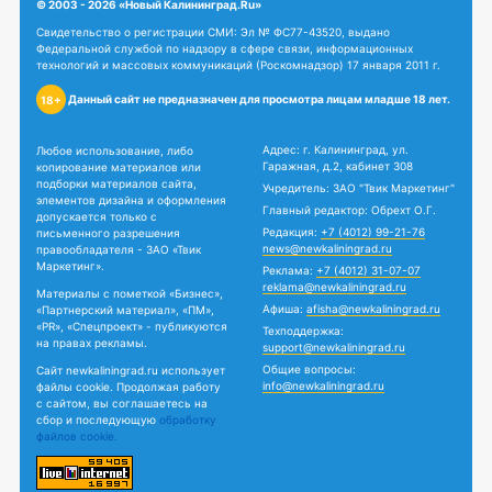
© 2003 - 2026 «Новый Калининград.Ru»
Свидетельство о регистрации СМИ: Эл № ФС77-43520, выдано
Федеральной службой по надзору в сфере связи, информационных
технологий и массовых коммуникаций (Роскомнадзор) 17 января 2011 г.
Данный сайт не предназначен для просмотра лицам младше 18 лет.
18+
Адрес: г. Калининград, ул.
Любое использование, либо
Гаражная, д.2, кабинет 308
копирование материалов или
подборки материалов сайта,
Учредитель: ЗАО "Твик Маркетинг"
элементов дизайна и оформления
Главный редактор: Обрехт О.Г.
допускается только с
Редакция:
+7 (4012) 99-21-76
письменного разрешения
news@newkaliningrad.ru
правообладателя - ЗАО «Твик
Маркетинг».
Реклама:
+7 (4012) 31-07-07
reklama@newkaliningrad.ru
Материалы с пометкой «Бизнес»,
Афиша:
afisha@newkaliningrad.ru
«Партнерский материал», «ПМ»,
«PR», «Спецпроект» - публикуются
Техподдержка:
на правах рекламы.
support@newkaliningrad.ru
Общие вопросы:
Сайт newkaliningrad.ru использует
info@newkaliningrad.ru
файлы cookie. Продолжая работу
с сайтом, вы соглашаетесь на
сбор и последующую
обработку
файлов cookie.