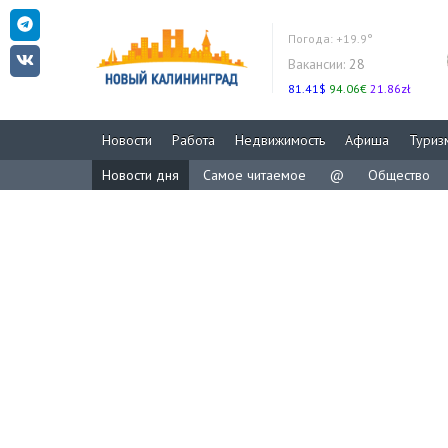
Погода:
+19.9°
Вакансии:
28
81.41$
94.06€
21.86zł
Новости
Работа
Недвижимость
Афиша
Туриз
Новости дня
Самое читаемое
@
Общество