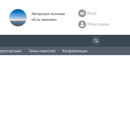
Вход
Авторская колонка
«Есть мнение»
Регистрация
орепортажи
Темы новостей
Конференции