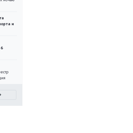
га
порта и
 6
еестр
дия