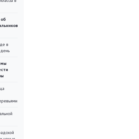
классы в
 об
чальников
де в
 день
емы
ести
вы
ца
еревьями
альной
радской
их ночью