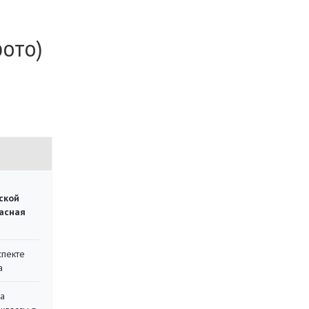
фото)
ской
асная
спекте
а
на