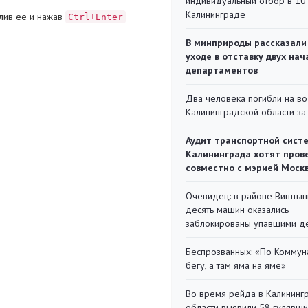
индивидуальный отбор в 10 
Калининграде
лив ее и нажав
Ctrl+Enter
В минприроды рассказали
уходе в отставку двух на
департаментов
Два человека погибли на во
Калининградской области за
Аудит транспортной сист
Калининграда хотят пров
совместно с мэрией Моск
Очевидец: в районе Виштын
десять машин оказались
заблокированы упавшими д
Беспрозванных: «По Коммун
бегу, а там яма на яме»
Во время рейда в Калининг
области выявили 58 гулявш