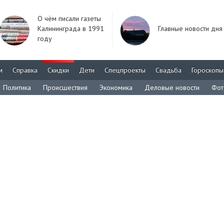
О чём писали газеты
Калининграда в 1991
Главные новости дня
году
м
Справка
Скидки
Дети
Спецпроекты
Свадьба
Гороскопы
Политика
Происшествия
Экономика
Деловые новости
Фот