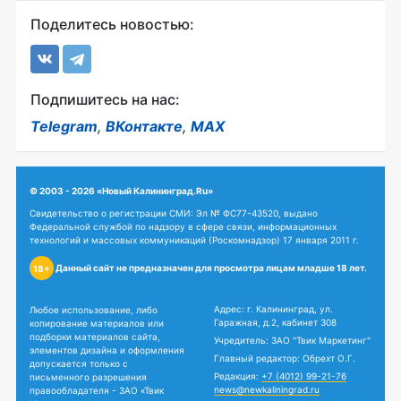
Поделитесь новостью:
Подпишитесь на нас:
Telegram
,
ВКонтакте
,
MAX
© 2003 - 2026 «Новый Калининград.Ru»
Свидетельство о регистрации СМИ: Эл № ФС77-43520, выдано
Федеральной службой по надзору в сфере связи, информационных
технологий и массовых коммуникаций (Роскомнадзор) 17 января 2011 г.
Данный сайт не предназначен для просмотра лицам младше 18 лет.
18+
Адрес: г. Калининград, ул.
Любое использование, либо
Гаражная, д.2, кабинет 308
копирование материалов или
подборки материалов сайта,
Учредитель: ЗАО "Твик Маркетинг"
элементов дизайна и оформления
Главный редактор: Обрехт О.Г.
допускается только с
Редакция:
+7 (4012) 99-21-76
письменного разрешения
news@newkaliningrad.ru
правообладателя - ЗАО «Твик