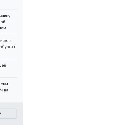
ричину
вой
ном
писков
рбурга с
шей
рены
ти на