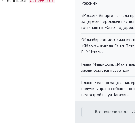
лив ее и нажав
Ctrl+Enter
России»
«Россети Янтарь» назвали п
задержки переключения но
гостиницы в Железнодорож
Облизбирком исключил из с
«Яблока» жителя Санкт-Пете
ВНЖ Италии
Глава Минцифры: «Мах в на
жизни остается навсегда»
Власти Зеленоградска наме
получить право собственнос
недострой на ул. Гагарина
Все новости за день