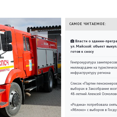
САМОЕ ЧИТАЕМОЕ:
Власти о здании-прегр
ул. Майской: объект выкуп
готов к сносу
Генпрокуратура заинтересов
миллиардами на туристичес
инфраструктуру региона
Список «Партии пенсионеро
выборах в Заксобрание воз
48-летний Алексей Осмолов
«Родина» потребовала снять
«Яблоко» с выборов в Госд