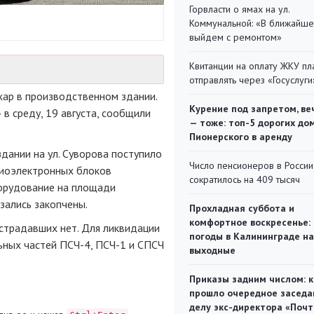
Горвласти о ямах на ул.
Коммунальной: «В ближайш
выйдем с ремонтом»
Квитанции на оплату ЖКУ п
отправлять через «Госуслуги
жар в производственном здании.
Курение под запретом, ве
в среду, 19 августа, сообщили
— тоже: топ-5 дорогих до
Пионерского в аренду
дании на ул. Суворова поступило
Число пенсионеров в России
диоэлектронных блоков
сократилось на 409 тысяч
борудование на площади
зались закопчены.
Прохладная суббота и
комфортное воскресенье:
острадавших нет. Для ликвидации
погоды в Калининграде на
ьных частей ПСЧ-4, ПСЧ-1 и СПСЧ
выходные
Приказы задним числом: к
прошло очередное заседа
делу экс-директора «Поч