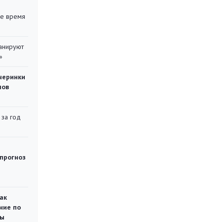
ее время
ланируют
»
черинки
мов
 за год
 прогноз
ак
ние по
ты