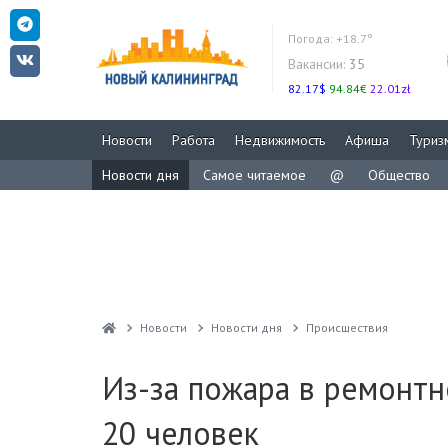
Погода:
+18.7°
Вакансии:
35
82.17$
94.84€
22.01zł
Новости
Работа
Недвижимость
Афиша
Туриз
Новости дня
Самое читаемое
@
Общество
Новости
Новости дня
Проиcшествия
Из-за пожара в ремонтн
20 человек