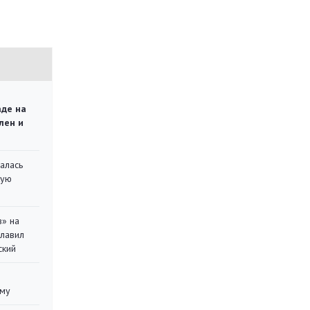
аде на
лен и
алась
кую
в» на
главил
ский
уму