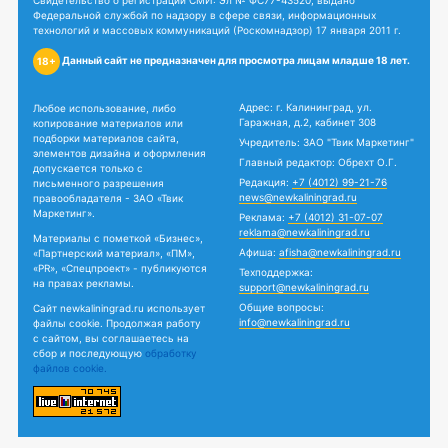
Федеральной службой по надзору в сфере связи, информационных
технологий и массовых коммуникаций (Роскомнадзор) 17 января 2011 г.
Данный сайт не предназначен для просмотра лицам младше 18 лет.
18+
Адрес: г. Калининград, ул.
Любое использование, либо
Гаражная, д.2, кабинет 308
копирование материалов или
подборки материалов сайта,
Учредитель: ЗАО "Твик Маркетинг"
элементов дизайна и оформления
Главный редактор: Обрехт О.Г.
допускается только с
Редакция:
+7 (4012) 99-21-76
письменного разрешения
news@newkaliningrad.ru
правообладателя - ЗАО «Твик
Маркетинг».
Реклама:
+7 (4012) 31-07-07
reklama@newkaliningrad.ru
Материалы с пометкой «Бизнес»,
Афиша:
afisha@newkaliningrad.ru
«Партнерский материал», «ПМ»,
«PR», «Спецпроект» - публикуются
Техподдержка:
на правах рекламы.
support@newkaliningrad.ru
Общие вопросы:
Сайт newkaliningrad.ru использует
info@newkaliningrad.ru
файлы cookie. Продолжая работу
с сайтом, вы соглашаетесь на
сбор и последующую
обработку
файлов cookie.