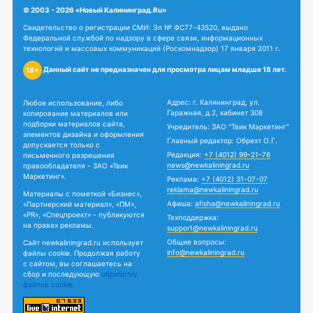
© 2003 - 2026 «Новый Калининград.Ru»
Свидетельство о регистрации СМИ: Эл № ФС77-43520, выдано
Федеральной службой по надзору в сфере связи, информационных
технологий и массовых коммуникаций (Роскомнадзор) 17 января 2011 г.
Данный сайт не предназначен для просмотра лицам младше 18 лет.
18+
Адрес: г. Калининград, ул.
Любое использование, либо
Гаражная, д.2, кабинет 308
копирование материалов или
подборки материалов сайта,
Учредитель: ЗАО "Твик Маркетинг"
элементов дизайна и оформления
Главный редактор: Обрехт О.Г.
допускается только с
Редакция:
+7 (4012) 99-21-76
письменного разрешения
news@newkaliningrad.ru
правообладателя - ЗАО «Твик
Маркетинг».
Реклама:
+7 (4012) 31-07-07
reklama@newkaliningrad.ru
Материалы с пометкой «Бизнес»,
Афиша:
afisha@newkaliningrad.ru
«Партнерский материал», «ПМ»,
«PR», «Спецпроект» - публикуются
Техподдержка:
на правах рекламы.
support@newkaliningrad.ru
Общие вопросы:
Сайт newkaliningrad.ru использует
info@newkaliningrad.ru
файлы cookie. Продолжая работу
с сайтом, вы соглашаетесь на
сбор и последующую
обработку
файлов cookie.