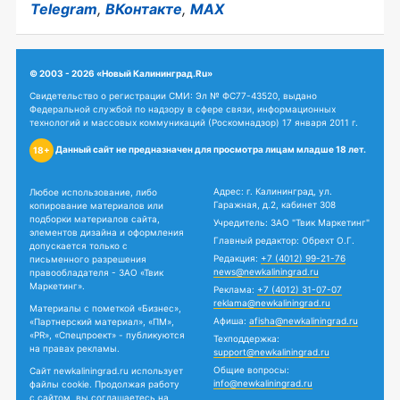
Telegram
,
ВКонтакте
,
MAX
© 2003 - 2026 «Новый Калининград.Ru»
Свидетельство о регистрации СМИ: Эл № ФС77-43520, выдано
Федеральной службой по надзору в сфере связи, информационных
технологий и массовых коммуникаций (Роскомнадзор) 17 января 2011 г.
Данный сайт не предназначен для просмотра лицам младше 18 лет.
18+
Адрес: г. Калининград, ул.
Любое использование, либо
Гаражная, д.2, кабинет 308
копирование материалов или
подборки материалов сайта,
Учредитель: ЗАО "Твик Маркетинг"
элементов дизайна и оформления
Главный редактор: Обрехт О.Г.
допускается только с
Редакция:
+7 (4012) 99-21-76
письменного разрешения
news@newkaliningrad.ru
правообладателя - ЗАО «Твик
Маркетинг».
Реклама:
+7 (4012) 31-07-07
reklama@newkaliningrad.ru
Материалы с пометкой «Бизнес»,
Афиша:
afisha@newkaliningrad.ru
«Партнерский материал», «ПМ»,
«PR», «Спецпроект» - публикуются
Техподдержка:
на правах рекламы.
support@newkaliningrad.ru
Общие вопросы:
Сайт newkaliningrad.ru использует
info@newkaliningrad.ru
файлы cookie. Продолжая работу
с сайтом, вы соглашаетесь на