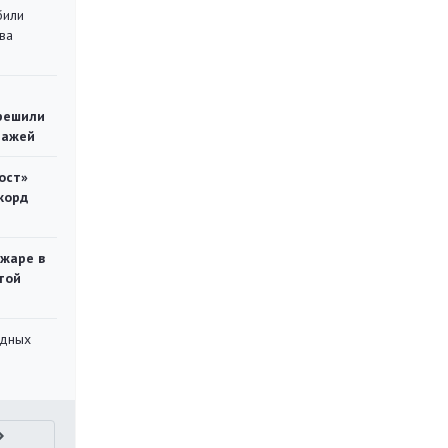
били
ва
решили
тажей
ост»
корд
ожаре в
той
адных