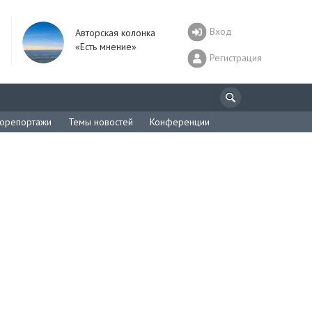
Вход
Авторская колонка
«Есть мнение»
Регистрация
орепортажи
Темы новостей
Конференции