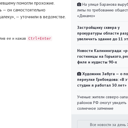
певшему помогли прохожие.
На улице Баранова выру
ь — он самостоятельно
липы по требованию общест
«Динамо»
алеку», — уточнили в ведомстве.
Застройщику сквера у
прокуратуры области раз
лив ее и нажав
Ctrl+Enter
увеличить здание до 11 э
Новости Калининграда: «р
гостиницы на Горького, ре
филе и нудисты 90-х
Художник Забуга — о п
переулке Грибоедова: «В э
студии я работал 30 лет»
Ученые: жители северо-зап
районов РФ смогут увидеть
солнечное затмение
Все новости за день