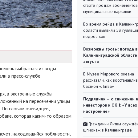
старте продаж абонементов
муниципальные парковки
Во время рейда в Калининг
области выявили 58 гулявш
подростков
Возможны грозы: погода в
Калининградской области
августа
 помочь выбраться из воды
В Музее Мирового океана
али в пресс-службе
рассказали, как восстанавли
бастион «Литва»
аря, в экстренные службы
Подрядчик — о снижении 
оложенный на пересечении улицы
инвесторов к ОКН: «У всех
. По словам очевидцев,
настроение»
обаке, которая каким-то образом
Гражданин Литвы осуждён
шпионаж в Калининграде
счет, находившийся поблизости,