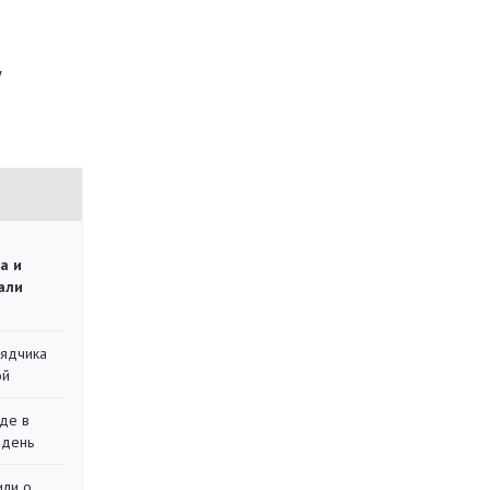
у
а и
али
рядчика
ой
де в
 день
или о