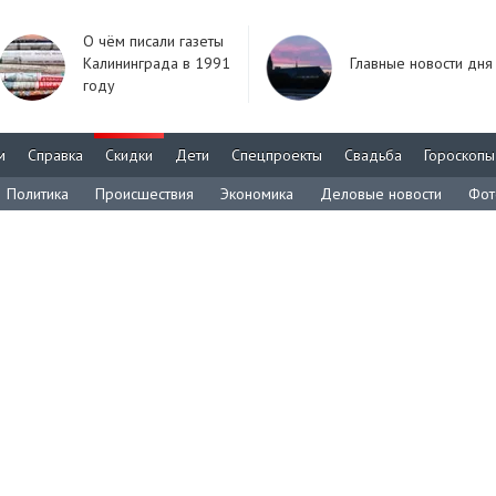
О чём писали газеты
Калининграда в 1991
Главные новости дня
году
м
Справка
Скидки
Дети
Спецпроекты
Свадьба
Гороскопы
Политика
Происшествия
Экономика
Деловые новости
Фот