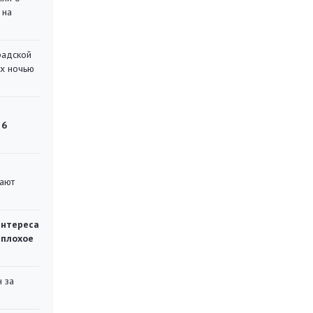
 на
радской
их ночью
 6
вают
интереса
 плохое
 за