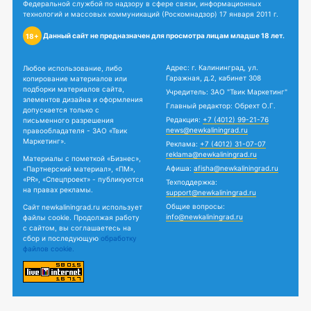
Федеральной службой по надзору в сфере связи, информационных
технологий и массовых коммуникаций (Роскомнадзор) 17 января 2011 г.
Данный сайт не предназначен для просмотра лицам младше 18 лет.
18+
Адрес: г. Калининград, ул.
Любое использование, либо
Гаражная, д.2, кабинет 308
копирование материалов или
подборки материалов сайта,
Учредитель: ЗАО "Твик Маркетинг"
элементов дизайна и оформления
Главный редактор: Обрехт О.Г.
допускается только с
Редакция:
+7 (4012) 99-21-76
письменного разрешения
news@newkaliningrad.ru
правообладателя - ЗАО «Твик
Маркетинг».
Реклама:
+7 (4012) 31-07-07
reklama@newkaliningrad.ru
Материалы с пометкой «Бизнес»,
Афиша:
afisha@newkaliningrad.ru
«Партнерский материал», «ПМ»,
«PR», «Спецпроект» - публикуются
Техподдержка:
на правах рекламы.
support@newkaliningrad.ru
Общие вопросы:
Сайт newkaliningrad.ru использует
info@newkaliningrad.ru
файлы cookie. Продолжая работу
с сайтом, вы соглашаетесь на
сбор и последующую
обработку
файлов cookie.