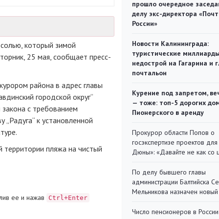
прошло очередное заседа
делу экс-директора «Поч
России»
Новости Калининграда:
 солью, который зимой
туристические миллиарды
торник, 25 мая, сообщает пресс-
недострой на Гагарина и 
.
почтальон
курором района в адрес главы
Курение под запретом, ве
вдинский городской округ“
— тоже: топ-5 дорогих до
 закона с требованием
Пионерского в аренду
у „Радуга“ к установленной
туре.
Прокурор области Попов о
госэкспертизе проектов для
й территории пляжа на чистый
Дюны»: «Давайте не как со
По делу бывшего главы
администрации Балтийска С
Мельникова назначен новый
лив ее и нажав
Ctrl+Enter
Число пенсионеров в России