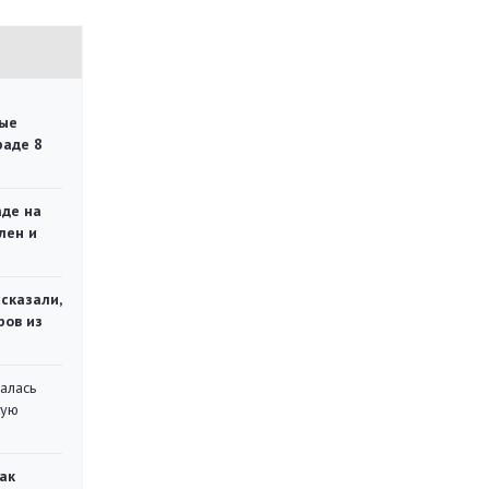
ые
раде 8
аде на
лен и
сказали,
ров из
алась
кую
ак