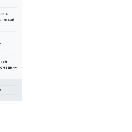
лись
градской
у
м
а
ргей
комедии»