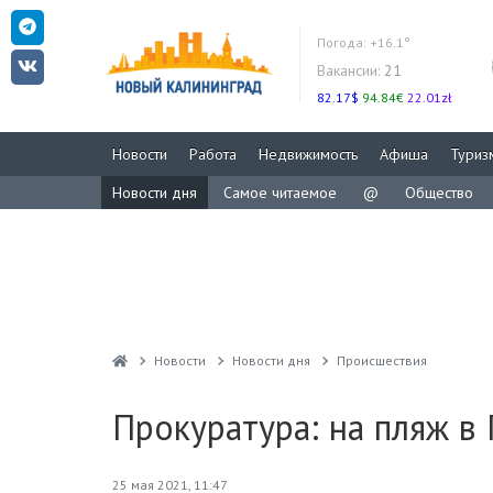
Погода:
+16.1°
Вакансии:
21
82.17$
94.84€
22.01zł
Новости
Работа
Недвижимость
Афиша
Туриз
Новости дня
Самое читаемое
@
Общество
Новости
Новости дня
Проиcшествия
Прокуратура: на пляж в
25 мая 2021, 11:47