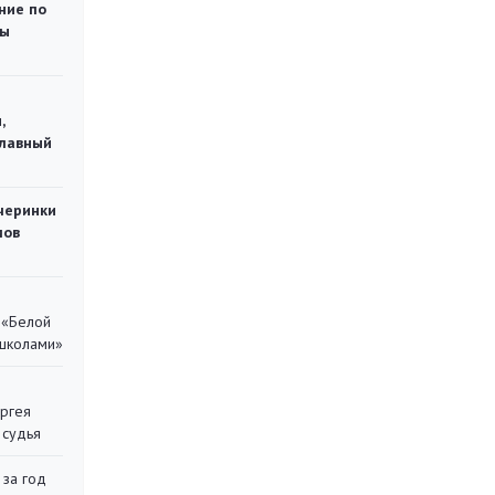
ние по
ты
,
главный
черинки
мов
 «Белой
 школами»
ергея
 судья
 за год