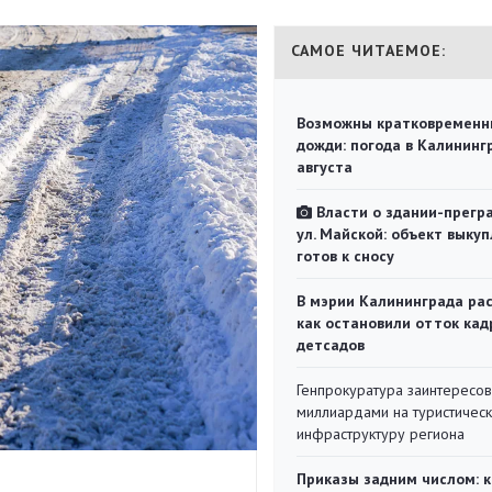
САМОЕ ЧИТАЕМОЕ:
Возможны кратковременн
дожди: погода в Калининг
августа
Власти о здании-прегр
ул. Майской: объект выкуп
готов к сносу
В мэрии Калининграда рас
как остановили отток кад
детсадов
Генпрокуратура заинтересов
миллиардами на туристичес
инфраструктуру региона
Приказы задним числом: к