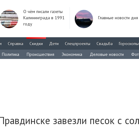
О чём писали газеты
Калининграда в 1991
Главные новости дня
году
м
Справка
Скидки
Дети
Спецпроекты
Свадьба
Гороскопы
Политика
Происшествия
Экономика
Деловые новости
Фот
 Правдинске завезли песок с со