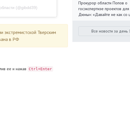
Прокурор области Попов о
области (@gibdd39)
госэкспертизе проектов для
Дюны»: «Давайте не как со
Все новости за день
ии экстремистской Тверским
вана в РФ
лив ее и нажав
Ctrl+Enter