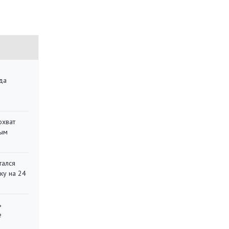
да
»
охват
ным
тался
ку на 24
ь
е