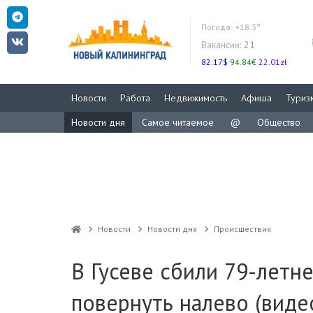
Погода:
+18.3°
Вакансии:
21
82.17$
94.84€
22.01zł
Новости
Работа
Недвижимость
Афиша
Туриз
Новости дня
Самое читаемое
@
Общество
Новости
Новости дня
Проиcшествия
В Гусеве сбили 79-летн
повернуть налево (виде