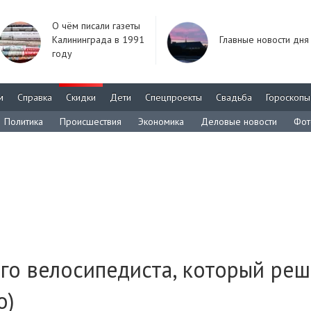
О чём писали газеты
Калининграда в 1991
Главные новости дня
году
м
Справка
Скидки
Дети
Спецпроекты
Свадьба
Гороскопы
Политика
Происшествия
Экономика
Деловые новости
Фот
его велосипедиста, который ре
о)