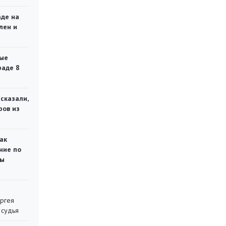
аде на
лен и
ые
раде 8
сказали,
ров из
ак
ние по
ты
ергея
 судья