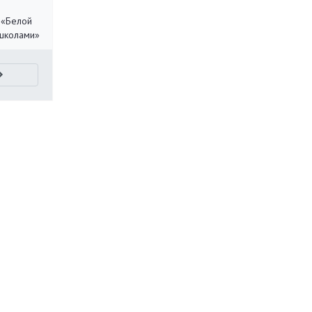
 «Белой
 школами»