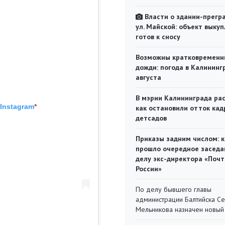
Власти о здании-прегр
ул. Майской: объект выкуп
готов к сносу
Возможны кратковременн
дожди: погода в Калининг
августа
В мэрии Калининграда рас
Instagram
*
как остановили отток кад
детсадов
Приказы задним числом: к
прошло очередное заседа
делу экс-директора «Поч
России»
По делу бывшего главы
администрации Балтийска С
Мельникова назначен новый