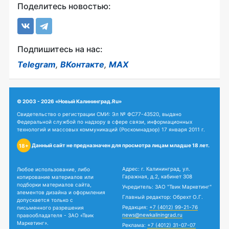
Поделитесь новостью:
Подпишитесь на нас:
Telegram
,
ВКонтакте
,
MAX
© 2003 - 2026 «Новый Калининград.Ru»
Свидетельство о регистрации СМИ: Эл № ФС77-43520, выдано
Федеральной службой по надзору в сфере связи, информационных
технологий и массовых коммуникаций (Роскомнадзор) 17 января 2011 г.
Данный сайт не предназначен для просмотра лицам младше 18 лет.
18+
Адрес: г. Калининград, ул.
Любое использование, либо
Гаражная, д.2, кабинет 308
копирование материалов или
подборки материалов сайта,
Учредитель: ЗАО "Твик Маркетинг"
элементов дизайна и оформления
Главный редактор: Обрехт О.Г.
допускается только с
Редакция:
+7 (4012) 99-21-76
письменного разрешения
news@newkaliningrad.ru
правообладателя - ЗАО «Твик
Маркетинг».
Реклама:
+7 (4012) 31-07-07