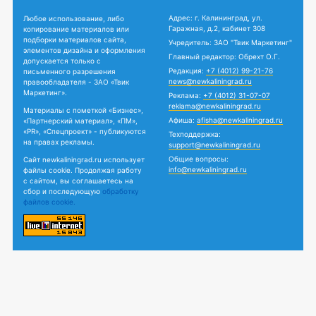
Адрес: г. Калининград, ул.
Любое использование, либо
Гаражная, д.2, кабинет 308
копирование материалов или
подборки материалов сайта,
Учредитель: ЗАО "Твик Маркетинг"
элементов дизайна и оформления
Главный редактор: Обрехт О.Г.
допускается только с
Редакция:
+7 (4012) 99-21-76
письменного разрешения
news@newkaliningrad.ru
правообладателя - ЗАО «Твик
Маркетинг».
Реклама:
+7 (4012) 31-07-07
reklama@newkaliningrad.ru
Материалы с пометкой «Бизнес»,
Афиша:
afisha@newkaliningrad.ru
«Партнерский материал», «ПМ»,
«PR», «Спецпроект» - публикуются
Техподдержка:
на правах рекламы.
support@newkaliningrad.ru
Общие вопросы:
Сайт newkaliningrad.ru использует
info@newkaliningrad.ru
файлы cookie. Продолжая работу
с сайтом, вы соглашаетесь на
сбор и последующую
обработку
файлов cookie.