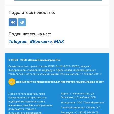
Поделитесь новостью:
Подпишитесь на нас:
Telegram
,
ВКонтакте
,
MAX
© 2003 - 2026 «Новый Калининград.Ru»
Свидетельство о регистрации СМИ: Эл № ФС77-43520, выдано
Федеральной службой по надзору в сфере связи, информационных
технологий и массовых коммуникаций (Роскомнадзор) 17 января 2011 г.
Данный сайт не предназначен для просмотра лицам младше 18 лет.
18+
Адрес: г. Калининград, ул.
Любое использование, либо
Гаражная, д.2, кабинет 308
копирование материалов или
подборки материалов сайта,
Учредитель: ЗАО "Твик Маркетинг"
элементов дизайна и оформления
Главный редактор: Обрехт О.Г.
допускается только с
Редакция:
+7 (4012) 99-21-76
письменного разрешения