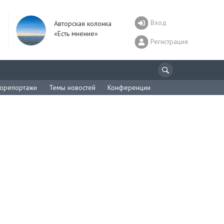
Вход
Авторская колонка
«Есть мнение»
Регистрация
орепортажи
Темы новостей
Конференции