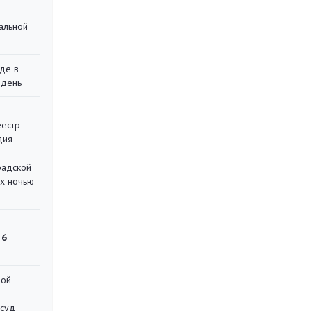
альной
де в
 день
еестр
дия
радской
их ночью
 6
ной
 суд