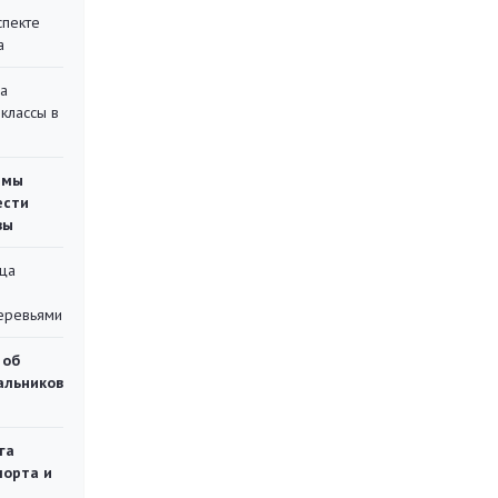
спекте
а
на
классы в
емы
ести
вы
ца
еревьями
 об
чальников
га
порта и