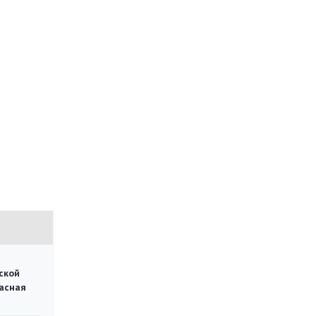
ской
асная