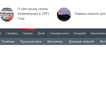
О чём писали газеты
Калининграда в 1991
Главные новости дня
году
м
Справка
Скидки
Дети
Спецпроекты
Свадьба
Гороскопы
Политика
Происшествия
Экономика
Деловые новости
Фот