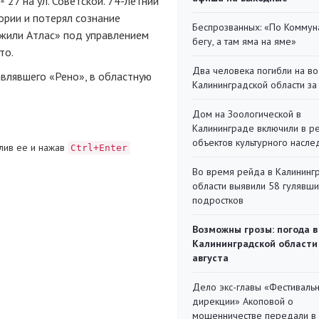
 27 на ул. Советской. 74-летний
рии и потерял сознание
Беспрозванных: «По Коммун
Джили Атлас» под управлением
бегу, а там яма на яме»
то.
Два человека погибли на во
авлявшего «Рено», в областную
Калининградской области за
Дом на Зоологической в
Калининграде включили в р
объектов культурного насле
лив ее и нажав
Ctrl+Enter
Во время рейда в Калининг
области выявили 58 гулявш
подростков
Возможны грозы: погода в
Калининградской области
августа
Дело экс-главы «Фестиваль
дирекции» Акоповой о
мошенничестве передали в