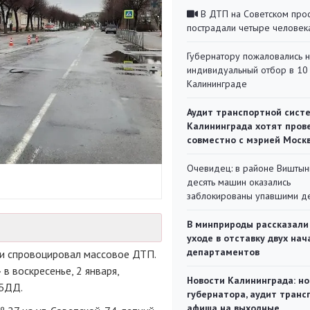
В ДТП на Советском про
пострадали четыре человек
Губернатору пожаловались 
индивидуальный отбор в 10 
Калининграде
Аудит транспортной сист
Калининграда хотят пров
совместно с мэрией Моск
Очевидец: в районе Виштын
десять машин оказались
заблокированы упавшими д
В минприроды рассказали
уходе в отставку двух на
департаментов
 и спровоцировал массовое ДТП.
 воскресенье, 2 января,
Новости Калининграда: но
ИБДД.
губернатора, аудит транс
афиша на выходные