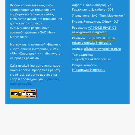
Адрес: г. Калининград, ул.
Любое использование, либо
Гаражная, д.2, кабинет 308
копирование материалов или
подборки материалов сайта,
Учредитель: ЗАО "Твик Маркетинг"
элементов дизайна и оформления
Главный редактор: Обрехт О.Г.
допускается только с
Редакция:
+7 (4012) 99-21-76
письменного разрешения
news@newkaliningrad.ru
правообладателя - ЗАО «Твик
Маркетинг».
Реклама:
+7 (4012) 31-07-07
reklama@newkaliningrad.ru
Материалы с пометкой «Бизнес»,
Афиша:
afisha@newkaliningrad.ru
«Партнерский материал», «ПМ»,
«PR», «Спецпроект» - публикуются
Техподдержка:
на правах рекламы.
support@newkaliningrad.ru
Общие вопросы:
Сайт newkaliningrad.ru использует
info@newkaliningrad.ru
файлы cookie. Продолжая работу
с сайтом, вы соглашаетесь на
сбор и последующую
обработку
файлов cookie.