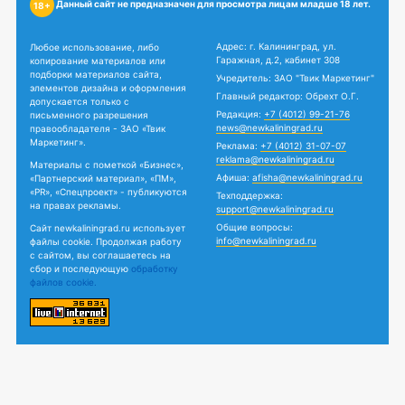
Данный сайт не предназначен для просмотра лицам младше 18 лет.
18+
Адрес: г. Калининград, ул.
Любое использование, либо
Гаражная, д.2, кабинет 308
копирование материалов или
подборки материалов сайта,
Учредитель: ЗАО "Твик Маркетинг"
элементов дизайна и оформления
Главный редактор: Обрехт О.Г.
допускается только с
Редакция:
+7 (4012) 99-21-76
письменного разрешения
news@newkaliningrad.ru
правообладателя - ЗАО «Твик
Маркетинг».
Реклама:
+7 (4012) 31-07-07
reklama@newkaliningrad.ru
Материалы с пометкой «Бизнес»,
Афиша:
afisha@newkaliningrad.ru
«Партнерский материал», «ПМ»,
«PR», «Спецпроект» - публикуются
Техподдержка:
на правах рекламы.
support@newkaliningrad.ru
Общие вопросы:
Сайт newkaliningrad.ru использует
info@newkaliningrad.ru
файлы cookie. Продолжая работу
с сайтом, вы соглашаетесь на
сбор и последующую
обработку
файлов cookie.