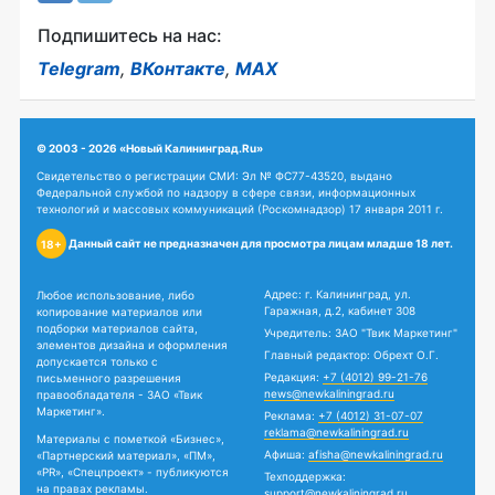
Подпишитесь на нас:
Telegram
,
ВКонтакте
,
MAX
© 2003 - 2026 «Новый Калининград.Ru»
Свидетельство о регистрации СМИ: Эл № ФС77-43520, выдано
Федеральной службой по надзору в сфере связи, информационных
технологий и массовых коммуникаций (Роскомнадзор) 17 января 2011 г.
Данный сайт не предназначен для просмотра лицам младше 18 лет.
18+
Адрес: г. Калининград, ул.
Любое использование, либо
Гаражная, д.2, кабинет 308
копирование материалов или
подборки материалов сайта,
Учредитель: ЗАО "Твик Маркетинг"
элементов дизайна и оформления
Главный редактор: Обрехт О.Г.
допускается только с
Редакция:
+7 (4012) 99-21-76
письменного разрешения
news@newkaliningrad.ru
правообладателя - ЗАО «Твик
Маркетинг».
Реклама:
+7 (4012) 31-07-07
reklama@newkaliningrad.ru
Материалы с пометкой «Бизнес»,
Афиша:
afisha@newkaliningrad.ru
«Партнерский материал», «ПМ»,
«PR», «Спецпроект» - публикуются
Техподдержка:
на правах рекламы.
support@newkaliningrad.ru