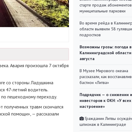
старте продаж абонементов
муниципальные парковки
Во время рейда в Калининг
области выявили 58 гулявш
подростков
Возможны грозы: погода в
Калининградской области
августа
ека. Авария произошла 7 октября
В Музее Мирового океана
рассказали, как восстанавли
оге со стороны Ладушкина
бастион «Литва»
ся 47-летний водитель.
Подрядчик — о снижении 
е по пешеходному переходу.
инвесторов к ОКН: «У всех
т полученных травм скончался
настроение»
нской помощи», — рассказали
Гражданин Литвы осуждён
шпионаж в Калининграде