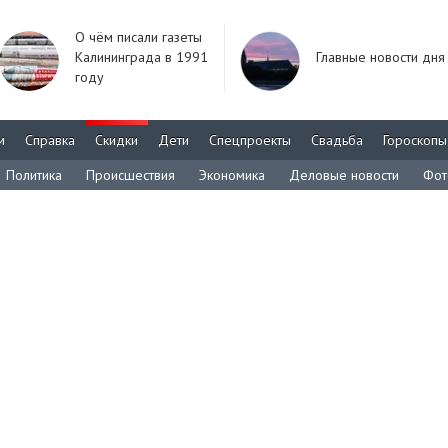
О чём писали газеты
Калининграда в 1991
Главные новости дня
году
м
Справка
Скидки
Дети
Спецпроекты
Свадьба
Гороскопы
Политика
Происшествия
Экономика
Деловые новости
Фот