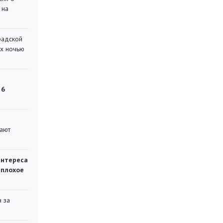
 на
радской
их ночью
 6
вают
интереса
 плохое
 за