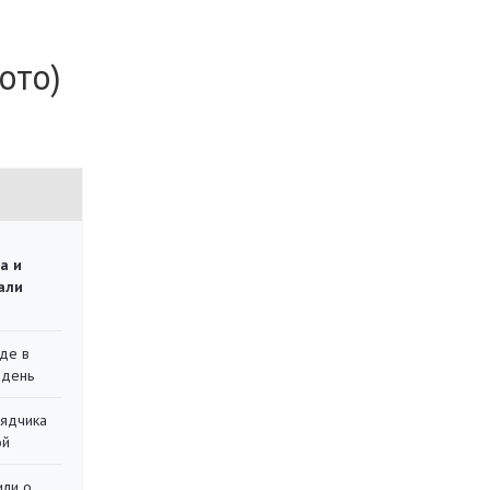
ото)
а и
али
де в
 день
рядчика
ой
или о