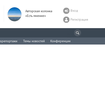
Вход
Авторская колонка
«Есть мнение»
Регистрация
орепортажи
Темы новостей
Конференции