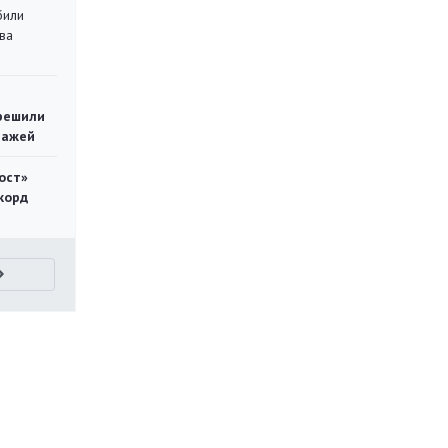
били
ва
решили
тажей
ост»
корд