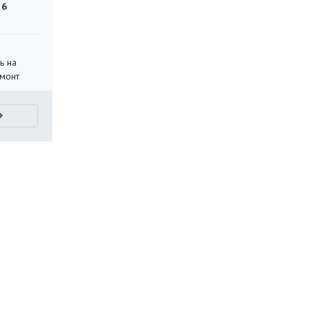
 6
ь на
монт