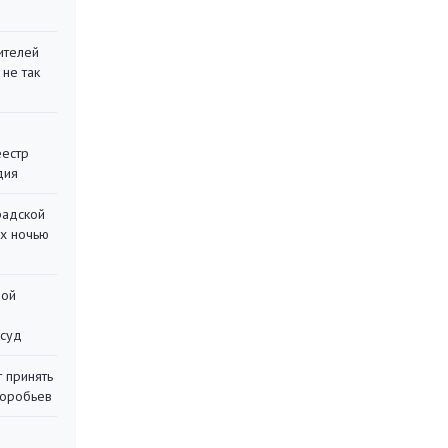
ителей
 не так
еестр
дия
радской
их ночью
ной
 суд
 принять
воробьев