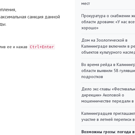
мест
пления,
Прокуратура о снабжении ж
Максимальная санкция данной
области дровами: «У нас все
ды.
хорошо»
Дом на Зоологической в
Калининграде включили в р
лив ее и нажав
Ctrl+Enter
объектов культурного насле
Во время рейда в Калининг
области выявили 58 гулявш
подростков
Дело экс-главы «Фестиваль
дирекции» Акоповой о
мошенничестве передали в
Калининградцев приглашают
участие в летней переписи 
Возможны грозы: погода в