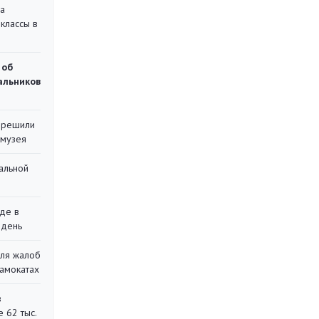
на
классы в
 об
чальников
 решили
 музея
альной
де в
 день
для жалоб
самокатах
в
 62 тыс.