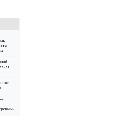
емы
ести
вы
ской
асная
спекте
а
ца
еревьями