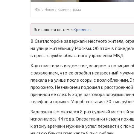
Фото Нового Калининграда
Все новости по теме:
Криминал
В Светлогорске задержали местного жителя, огр
на улице жительницу Москвы. Об этом в понедель
в пресс-службе областного управления МВД.
Как отметили в ведомстве, вечером в полицию о
с заявлением, что ее ограбил неизвестный мужчи
плакала на улице после ссоры с возлюбленным. 
прохожего. Незнакомец подошел к расстроенной
причиной ее слез. В ходе разговора злоумышленн
телефон и скрылся. Ущерб составил 70 тыс. рубле
Задержанным оказался 8 раз судимый местный жи
исполнилось 44 года. Оперативники изъяли похищ
к этому времени мужчина успел перевести с по
на свою банковскую карту 8 тыс. рублей.