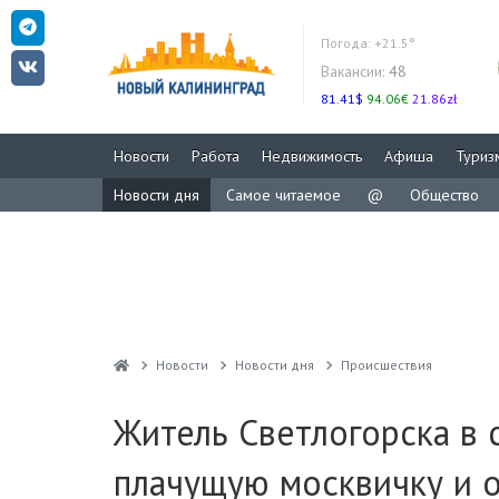
Погода:
+21.5°
Вакансии:
48
81.41$
94.06€
21.86zł
Новости
Работа
Недвижимость
Афиша
Туриз
Новости дня
Самое читаемое
@
Общество
Новости
Новости дня
Проиcшествия
Житель Светлогорска в
плачущую москвичку и о