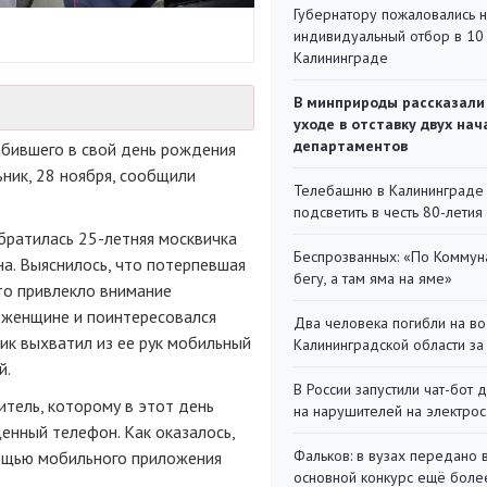
Губернатору пожаловались 
индивидуальный отбор в 10 
Калининграде
В минприроды рассказали
уходе в отставку двух на
департаментов
абившего в свой день рождения
ник, 28 ноября, сообщили
Телебашню в Калининграде
подсветить в честь 80-летия
братилась 25-летняя москвичка
Беспрозванных: «По Коммун
на. Выяснилось, что потерпевшая
бегу, а там яма на яме»
Это привлекло внимание
 женщине и поинтересовался
Два человека погибли на во
ик выхватил из ее рук мобильный
Калининградской области за
й.
В России запустили чат-бот 
тель, которому в этот день
на нарушителей на электро
енный телефон. Как оказалось,
Фальков: в вузах передано 
мощью мобильного приложения
основной конкурс ещё более