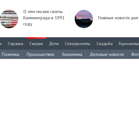
О чём писали газеты
Калининграда в 1991
Главные новости дня
году
м
Справка
Скидки
Дети
Спецпроекты
Свадьба
Гороскопы
Политика
Происшествия
Экономика
Деловые новости
Фот