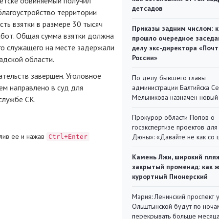
ветске обвиняемый получил
детсадов
благоустройство территории
ть взятки в размере 30 тысяч
Приказы задним числом: к
абот. Общая сумма взятки должна
прошло очередное заседа
го служащего на месте задержали
делу экс-директора «Поч
России»
адской области.
ательств завершен. Уголовное
По делу бывшего главы
м направлено в суд для
администрации Балтийска С
Мельникова назначен новый
службе СК.
Прокурор области Попов о
госэкспертизе проектов для
лив ее и нажав
Дюны»: «Давайте не как со
Ctrl+Enter
Камень Лжи, широкий пля
закрытый променад: как 
курортный Пионерский
Мэрия: Ленинский проспект 
Ольштынской будут по ноча
перекрывать больше месяц