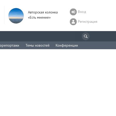
Вход
Авторская колонка
«Есть мнение»
Регистрация
орепортажи
Темы новостей
Конференции