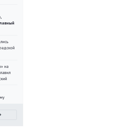
,
главный
лись
градской
в» на
главил
ский
уму