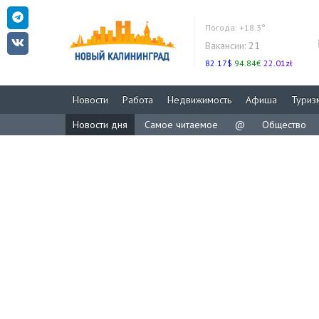
Погода:
+18.3°
Вакансии:
21
82.17$
94.84€
22.01zł
Новости
Работа
Недвижимость
Афиша
Туриз
Новости дня
Самое читаемое
@
Общество