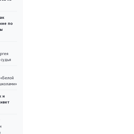
ак
ние по
ты
ергея
 судья
 «Белой
 школами»
ж и
живет
у
м
а