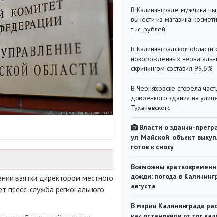
В Калининграде мужчина пы
вынести из магазина космети
тыс. рублей
В Калининградской области 
новорожденных неонаталь
скринингом составил 99,6%
В Черняховске сгорела част
довоенного здания на улиц
Тухачевского
Власти о здании-прегр
ул. Майской: объект выкуп
готов к сносу
Возможны кратковременн
дожди: погода в Калининг
ении взятки директором местного
августа
ет пресс-служба регионального
В мэрии Калининграда рас
как остановили отток кад