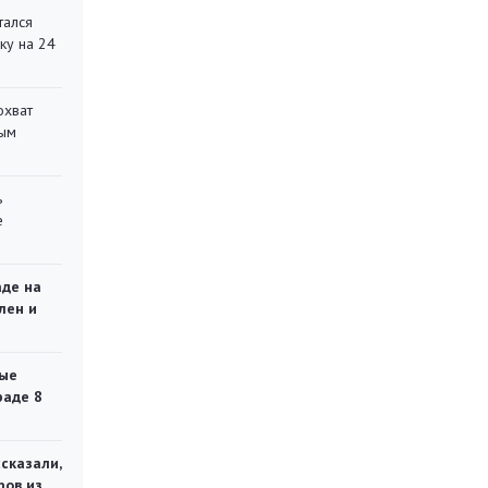
тался
ку на 24
охват
ным
ь
е
аде на
лен и
ые
раде 8
сказали,
ров из