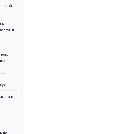
альной
га
порта и
еестр
дия
ной
 суд
места в
ли
ь на