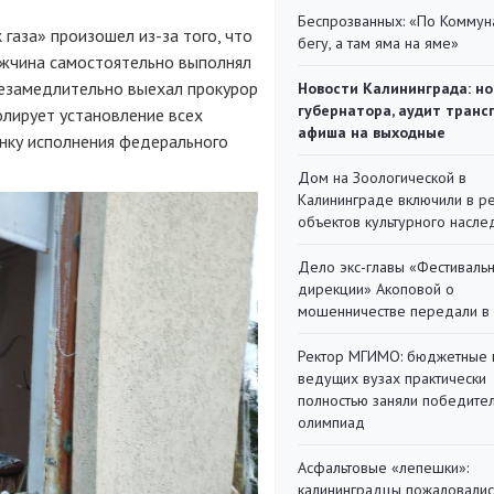
Беспрозванных: «По Коммун
газа» произошел из-за того, что
бегу, а там яма на яме»
жчина самостоятельно выполнял
незамедлительно выехал прокурор
Новости Калининграда: но
губернатора, аудит транс
олирует установление всех
афиша на выходные
нку исполнения федерального
Дом на Зоологической в
Калининграде включили в р
объектов культурного насле
Дело экс-главы «Фестиваль
дирекции» Акоповой о
мошенничестве передали в
Ректор МГИМО: бюджетные 
ведущих вузах практически
полностью заняли победите
олимпиад
Асфальтовые «лепешки»:
калининградцы пожаловалис