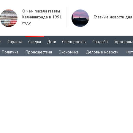
О чём писали газеты
Калининграда в 1991
Главные новости дня
году
м
Справка
Скидки
Дети
Спецпроекты
Свадьба
Гороскопы
Политика
Происшествия
Экономика
Деловые новости
Фот