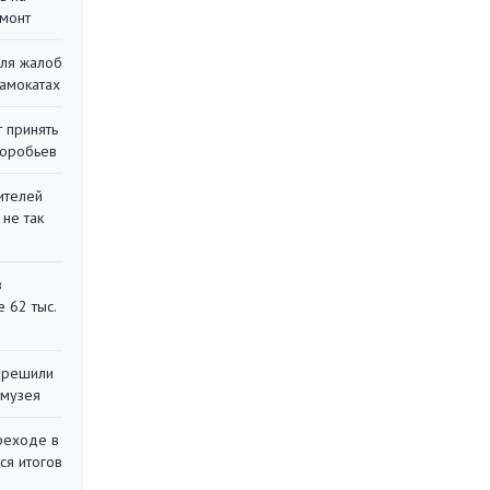
монт
для жалоб
самокатах
 принять
воробьев
ителей
 не так
в
 62 тыс.
 решили
 музея
реходе в
ся итогов