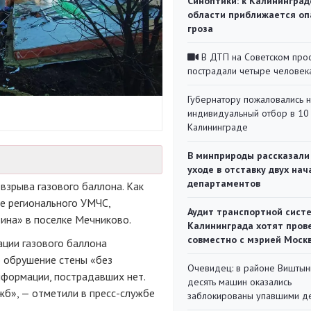
Синоптики: к Калининград
области приближается оп
гроза
В ДТП на Советском про
пострадали четыре человек
Губернатору пожаловались 
индивидуальный отбор в 10 
Калининграде
В минприроды рассказали
уходе в отставку двух на
департаментов
взрыва газового баллона. Как
е регионального УМЧС,
Аудит транспортной сист
ина» в поселке Мечниково.
Калининграда хотят пров
совместно с мэрией Моск
ации газового баллона
 обрушение стены «без
Очевидец: в районе Виштын
нформации, пострадавших нет.
десять машин оказались
жб», — отметили в пресс-службе
заблокированы упавшими д