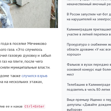
некачественный ямочный ре
В России запустили чат-бот 
на нарушителей на электро
Калининградцев приглашают
участие в летней переписи 
 года в поселке Мечниково
Прокуратура о снабжении ж
го газа. «Это случилось
области дровами: «У нас все
хорошо»
чил газовую духовку и забыл
газ на плите, после чего
Фальков: в вузах передано 
сняли муниципальные власти.
основной конкурс ещё более
мест
м доме также
случился взрыв
а на нескольких этажах,
Телебашню в Калининграде
подсветить в честь 80-летия
Вице-премьер Ищенко о пе
депутаты: «Давайте дождем
лив ее и нажав
Ctrl+Enter
выборов»