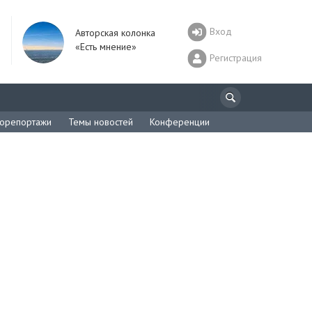
Вход
Авторская колонка
«Есть мнение»
Регистрация
орепортажи
Темы новостей
Конференции