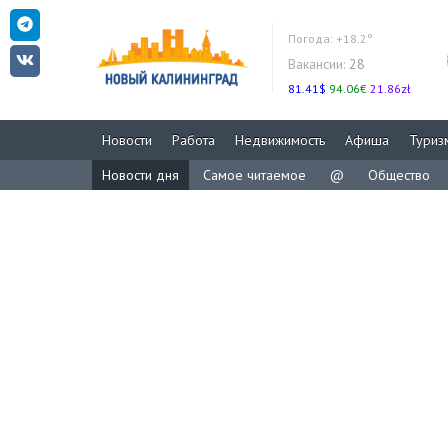
Погода:
+18.2°
Вакансии:
28
81.41$
94.06€
21.86zł
Новости
Работа
Недвижимость
Афиша
Туриз
Новости дня
Самое читаемое
@
Общество