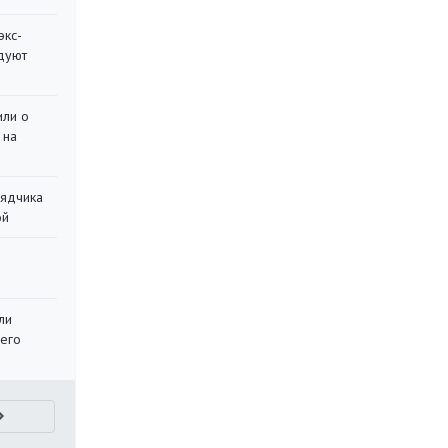
экс-
дуют
или о
 на
рядчика
ой
ли
 его