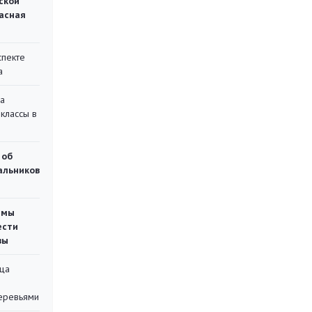
ской
асная
спекте
а
на
классы в
 об
чальников
емы
ести
вы
ца
еревьями