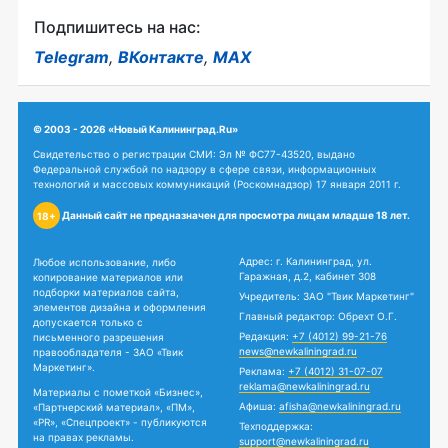
Подпишитесь на нас:
Telegram
,
ВКонтакте
,
MAX
© 2003 - 2026 «Новый Калининград.Ru»
Свидетельство о регистрации СМИ: Эл № ФС77-43520, выдано
Федеральной службой по надзору в сфере связи, информационных
технологий и массовых коммуникаций (Роскомнадзор) 17 января 2011 г.
Данный сайт не предназначен для просмотра лицам младше 18 лет.
18+
Адрес: г. Калининград, ул.
Любое использование, либо
Гаражная, д.2, кабинет 308
копирование материалов или
подборки материалов сайта,
Учредитель: ЗАО "Твик Маркетинг"
элементов дизайна и оформления
Главный редактор: Обрехт О.Г.
допускается только с
Редакция:
+7 (4012) 99-21-76
письменного разрешения
news@newkaliningrad.ru
правообладателя - ЗАО «Твик
Маркетинг».
Реклама:
+7 (4012) 31-07-07
reklama@newkaliningrad.ru
Материалы с пометкой «Бизнес»,
Афиша:
afisha@newkaliningrad.ru
«Партнерский материал», «ПМ»,
«PR», «Спецпроект» - публикуются
Техподдержка:
на правах рекламы.
support@newkaliningrad.ru