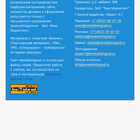
Гаражная, д.2, кабинет 308
копирование материалов или
подборки материалов сайта,
Учредитель: ЗАО "Твик Маркетинг"
элементов дизайна и оформления
Главный редактор: Обрехт О.Г.
допускается только с
Редакция:
+7 (4012) 99-21-76
письменного разрешения
news@newkaliningrad.ru
правообладателя - ЗАО «Твик
Маркетинг».
Реклама:
+7 (4012) 31-07-07
reklama@newkaliningrad.ru
Материалы с пометкой «Бизнес»,
Афиша:
afisha@newkaliningrad.ru
«Партнерский материал», «ПМ»,
«PR», «Спецпроект» - публикуются
Техподдержка:
на правах рекламы.
support@newkaliningrad.ru
Общие вопросы:
Сайт newkaliningrad.ru использует
info@newkaliningrad.ru
файлы cookie. Продолжая работу
с сайтом, вы соглашаетесь на
сбор и последующую
обработку
файлов cookie.