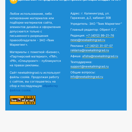
Адрес: г. Калининград, ул.
Любое использование, либо
Гаражная, д.2, кабинет 308
копирование материалов или
подборки материалов сайта,
Учредитель: ЗАО "Твик Маркетинг"
элементов дизайна и оформления
Главный редактор: Обрехт О.Г.
допускается только с
Редакция:
+7 (4012) 99-21-76
письменного разрешения
news@newkaliningrad.ru
правообладателя - ЗАО «Твик
Маркетинг».
Реклама:
+7 (4012) 31-07-07
reklama@newkaliningrad.ru
Материалы с пометкой «Бизнес»,
Афиша:
afisha@newkaliningrad.ru
«Партнерский материал», «ПМ»,
«PR», «Спецпроект» - публикуются
Техподдержка:
на правах рекламы.
support@newkaliningrad.ru
Общие вопросы:
Сайт newkaliningrad.ru использует
info@newkaliningrad.ru
файлы cookie. Продолжая работу
с сайтом, вы соглашаетесь на
сбор и последующую
обработку
файлов cookie.