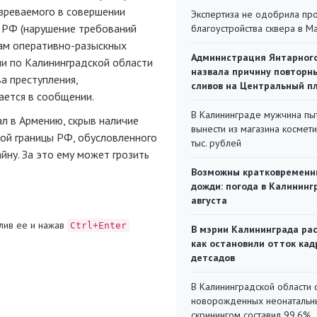
зреваемого в совершении
Экспертиза не одобрила пр
УК РФ (нарушение требований
благоустройства сквера в 
там оперативно-разыскных
Администрация Янтарног
и по Калининградской области
назвала причину повторн
а преступления,
сливов на Центральный п
чается в сообщении.
В Калининграде мужчина пы
л в Армению, скрыв наличие
вынести из магазина космети
ной границы РФ, обусловленного
тыс. рублей
йну. За это ему может грозить
Возможны кратковременн
дожди: погода в Калининг
августа
лив ее и нажав
Ctrl+Enter
В мэрии Калининграда рас
как остановили отток кад
детсадов
В Калининградской области 
новорожденных неонаталь
скринингом составил 99,6%