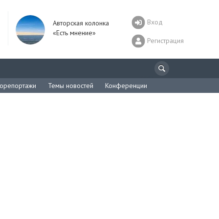
Вход
Авторская колонка
«Есть мнение»
Регистрация
орепортажи
Темы новостей
Конференции