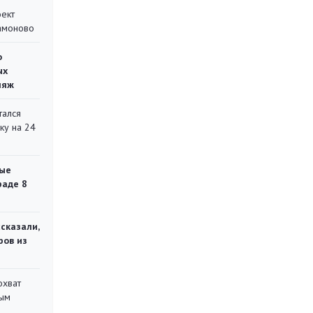
оект
Мамоново
о
ых
ляж
тался
ку на 24
ые
раде 8
сказали,
ров из
охват
ным