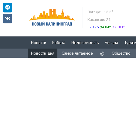
Погода:
+18.8°
Вакансии:
21
82.17$
94.84€
22.01zł
Новости
Работа
Недвижимость
Афиша
Туриз
Новости дня
Самое читаемое
@
Общество