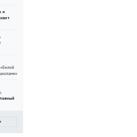
ж и
живет
ь
е
 «Белой
 школами»
,
главный