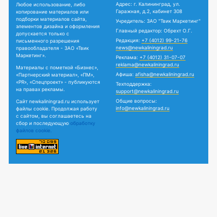
Адрес: г. Калининград, ул.
Любое использование, либо
Гаражная, д.2, кабинет 308
копирование материалов или
подборки материалов сайта,
Учредитель: ЗАО "Твик Маркетинг"
элементов дизайна и оформления
Главный редактор: Обрехт О.Г.
допускается только с
Редакция:
+7 (4012) 99-21-76
письменного разрешения
news@newkaliningrad.ru
правообладателя - ЗАО «Твик
Маркетинг».
Реклама:
+7 (4012) 31-07-07
reklama@newkaliningrad.ru
Материалы с пометкой «Бизнес»,
Афиша:
afisha@newkaliningrad.ru
«Партнерский материал», «ПМ»,
«PR», «Спецпроект» - публикуются
Техподдержка:
на правах рекламы.
support@newkaliningrad.ru
Общие вопросы:
Сайт newkaliningrad.ru использует
info@newkaliningrad.ru
файлы cookie. Продолжая работу
с сайтом, вы соглашаетесь на
сбор и последующую
обработку
файлов cookie.