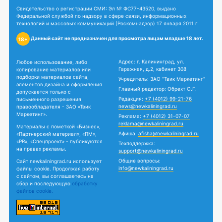
Свидетельство о регистрации СМИ: Эл № ФС77-43520, выдано
Федеральной службой по надзору в сфере связи, информационных
технологий и массовых коммуникаций (Роскомнадзор) 17 января 2011 г.
Данный сайт не предназначен для просмотра лицам младше 18 лет.
18+
Адрес: г. Калининград, ул.
Любое использование, либо
Гаражная, д.2, кабинет 308
копирование материалов или
подборки материалов сайта,
Учредитель: ЗАО "Твик Маркетинг"
элементов дизайна и оформления
Главный редактор: Обрехт О.Г.
допускается только с
Редакция:
+7 (4012) 99-21-76
письменного разрешения
news@newkaliningrad.ru
правообладателя - ЗАО «Твик
Маркетинг».
Реклама:
+7 (4012) 31-07-07
reklama@newkaliningrad.ru
Материалы с пометкой «Бизнес»,
Афиша:
afisha@newkaliningrad.ru
«Партнерский материал», «ПМ»,
«PR», «Спецпроект» - публикуются
Техподдержка:
на правах рекламы.
support@newkaliningrad.ru
Общие вопросы:
Сайт newkaliningrad.ru использует
info@newkaliningrad.ru
файлы cookie. Продолжая работу
с сайтом, вы соглашаетесь на
сбор и последующую
обработку
файлов cookie.