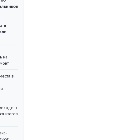
 об
чальников
а и
али
ь на
монт
места в
ли
реходе в
ся итогов
экс-
дуют