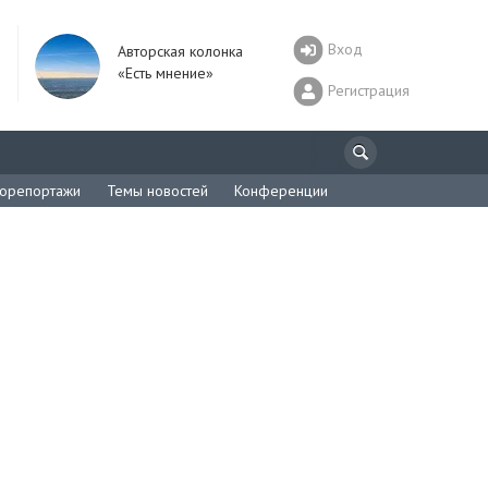
Вход
Авторская колонка
«Есть мнение»
Регистрация
орепортажи
Темы новостей
Конференции