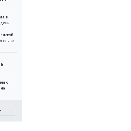
де в
 день
радской
их ночью
 6
или о
 на