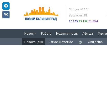
Погода:
+23.5°
Вакансии:
38
80.93$
93.19€
21.69zł
Новости
Работа
Недвижимость
Афиша
Туриз
Новости дня
Самое читаемое
@
Общество