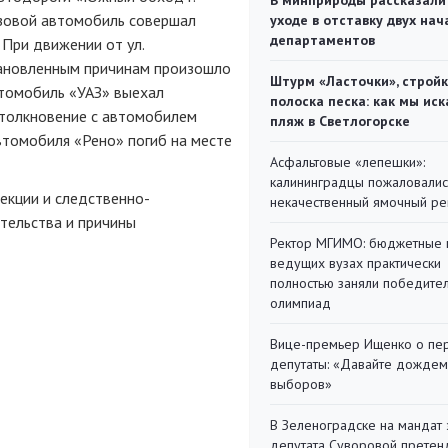
В минприроды рассказали
зовой автомобиль совершал
уходе в отставку двух на
департаментов
 При движении от ул.
становленным причинам произошло
Штурм «Ласточки», стройк
втомобиль «УАЗ» выехал
полоска песка: как мы иск
столкновение с автомобилем
пляж в Светлогорске
втомобиля «Рено» погиб на месте
Асфальтовые «лепешки»:
калининградцы пожаловалис
екции и следственно-
некачественный ямочный ре
ятельства и причины
Ректор МГИМО: бюджетные 
ведущих вузах практически
полностью заняли победите
олимпиад
Вице-премьер Ищенко о пе
депутаты: «Давайте дождем
выборов»
В Зеленоградске на мандат 
депутата Суворовой претен