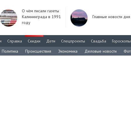
О чём писали газеты
Калининграда в 1991
Главные новости дня
году
м
Справка
Скидки
Дети
Спецпроекты
Свадьба
Гороскопы
Политика
Происшествия
Экономика
Деловые новости
Фот