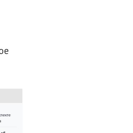
ое
спекте
а