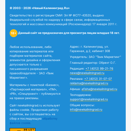
© 2003 - 2026 «Новый Калининград.Ru»
Свидетельство о регистрации СМИ: Эл № ФС77-43520, выдано
Федеральной службой по надзору в сфере связи, информационных
технологий и массовых коммуникаций (Роскомнадзор) 17 января 2011 г.
Данный сайт не предназначен для просмотра лицам младше 18 лет.
18+
Адрес: г. Калининград, ул.
Любое использование, либо
Гаражная, д.2, кабинет 308
копирование материалов или
подборки материалов сайта,
Учредитель: ЗАО "Твик Маркетинг"
элементов дизайна и оформления
Главный редактор: Обрехт О.Г.
допускается только с
Редакция:
+7 (4012) 99-21-76
письменного разрешения
news@newkaliningrad.ru
правообладателя - ЗАО «Твик
Маркетинг».
Реклама:
+7 (4012) 31-07-07
reklama@newkaliningrad.ru
Материалы с пометкой «Бизнес»,
Афиша:
afisha@newkaliningrad.ru
«Партнерский материал», «ПМ»,
«PR», «Спецпроект» - публикуются
Техподдержка:
на правах рекламы.
support@newkaliningrad.ru
Общие вопросы:
Сайт newkaliningrad.ru использует
info@newkaliningrad.ru
файлы cookie. Продолжая работу
с сайтом, вы соглашаетесь на
сбор и последующую
обработку
файлов cookie.