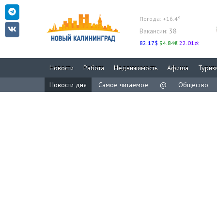
Погода:
+16.4°
Вакансии:
38
82.17$
94.84€
22.01zł
Новости
Работа
Недвижимость
Афиша
Туриз
Новости дня
Самое читаемое
@
Общество