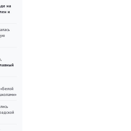
аде на
лен и
алась
кую
,
главный
 «Белой
 школами»
лись
градской
у