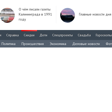
О чём писали газеты
Калининграда в 1991
Главные новости дня
году
м
Справка
Скидки
Дети
Спецпроекты
Свадьба
Гороскопы
Политика
Происшествия
Экономика
Деловые новости
Фот