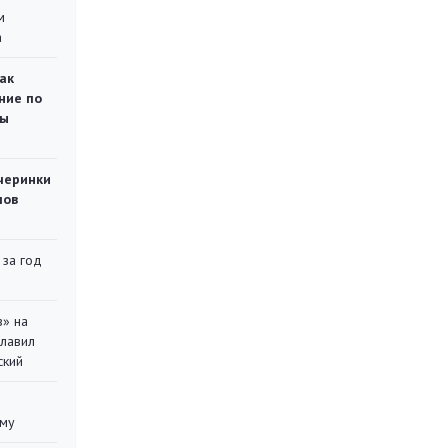
м
а
ак
ние по
ты
черинки
мов
 за год
в» на
главил
ский
уму