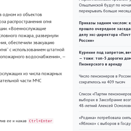
Ольштынской будут по ноча
перекрывать больше месяц
а одном из объектов
оза распространения огня
Приказы задним числом: к
ации. «Военнослужащие
прошло очередное заседа
делу экс-директора «Поч
словного пожара, развернули
России»
ания, обеспечили эвакуацию
огня“ с использованием штатной
Курение под запретом, ве
вопожарного водоснабжения», —
— тоже: топ-5 дорогих до
Пионерского в аренду
ослужащих из числа пожарных
Число пенсионеров в России
сательной части МЧС
сократилось на 409 тысяч
Список «Партии пенсионеро
выборах в Заксобрание воз
48-летний Алексей Осмолов
«Родина» потребовала снять
лив ее и нажав
Ctrl+Enter
«Яблоко» с выборов в Госд