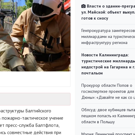
Власти о здании-прегр
ул. Майской: объект выкуп
готов к сносу
Генпрокуратура заинтересов
миллиардами на туристичес
инфраструктуру региона
Новости Калининграда:
туристические миллиарды
недострой на Гагарина и 
почтальон
Прокурор области Попов о
госэкспертизе проектов для
Дюны»: «Давайте не как со
Облсуд: двое кубинцев пыта
раструктуры Балтийского
пешком попасть из Калинин
ь пожарно-тактическое учение
области в Польшу
ет пресс-служба Балтфлота,
ись совместные действия при
Мэрия: Ленинский проспект 