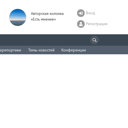
Вход
Авторская колонка
«Есть мнение»
Регистрация
орепортажи
Темы новостей
Конференции