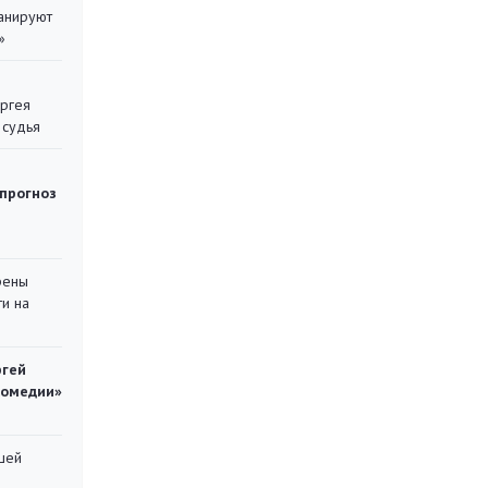
ланируют
»
ергея
 судья
 прогноз
рены
ти на
ргей
комедии»
шей