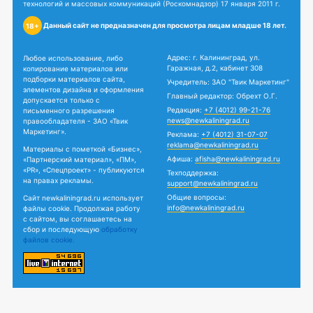
технологий и массовых коммуникаций (Роскомнадзор) 17 января 2011 г.
Данный сайт не предназначен для просмотра лицам младше 18 лет.
18+
Адрес: г. Калининград, ул.
Любое использование, либо
Гаражная, д.2, кабинет 308
копирование материалов или
подборки материалов сайта,
Учредитель: ЗАО "Твик Маркетинг"
элементов дизайна и оформления
Главный редактор: Обрехт О.Г.
допускается только с
Редакция:
+7 (4012) 99-21-76
письменного разрешения
news@newkaliningrad.ru
правообладателя - ЗАО «Твик
Маркетинг».
Реклама:
+7 (4012) 31-07-07
reklama@newkaliningrad.ru
Материалы с пометкой «Бизнес»,
Афиша:
afisha@newkaliningrad.ru
«Партнерский материал», «ПМ»,
«PR», «Спецпроект» - публикуются
Техподдержка:
на правах рекламы.
support@newkaliningrad.ru
Общие вопросы:
Сайт newkaliningrad.ru использует
info@newkaliningrad.ru
файлы cookie. Продолжая работу
с сайтом, вы соглашаетесь на
сбор и последующую
обработку
файлов cookie.